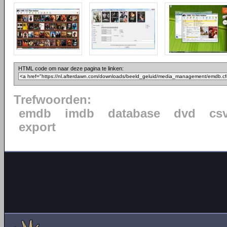
HTML code om naar deze pagina te linken:
Trefwoorden:
emdb
imdb
database
dvd
cs
export