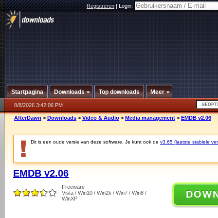
Registreren
|
Login:
Startpagina
Downloads
Top downloads
Meer
8/8/2026 3:42:06 PM
AfterDawn
>
Downloads
>
Video & Audio
>
Media management
>
EMDB v2.06
Dit is een oude versie van deze software. Je kunt ook de
v3.65 (laatste stabiele ver
EMDB v2.06
Freeware
DOW
Vista / Win10 / Win2k / Win7 / Win8 /
WinXP