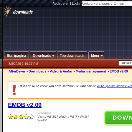
Registreren
|
Login:
Startpagina
Downloads
Top downloads
Meer
8/8/2026 1:19:17 PM
AfterDawn
>
Downloads
>
Video & Audio
>
Media management
>
EMDB v2.09
Dit is een oude versie van deze software. Je kunt ook de
v3.65 (laatste stabiele ver
EMDB v2.09
Freeware
DOW
Vista / Win10 / Win2k / Win7 / Win8 /
WinXP