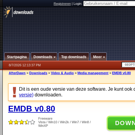
Registreren
|
Login:
Startpagina
Downloads
Top downloads
Meer
8/7/2026 12:13:37 PM
AfterDawn
>
Downloads
>
Video & Audio
>
Media management
>
EMDB v0.80
Dit is een oude versie van deze software. Je kunt ook
versie)
downloaden.
EMDB v0.80
Freeware
DOW
Vista / Win10 / Win2k / Win7 / Win8 /
WinXP