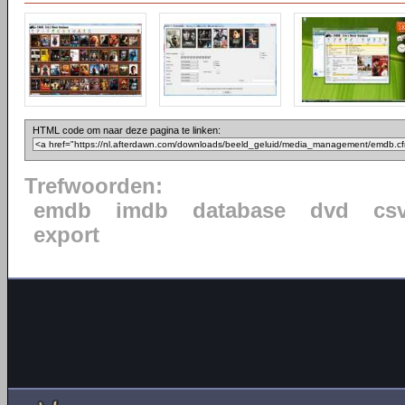
HTML code om naar deze pagina te linken:
Trefwoorden:
emdb
imdb
database
dvd
cs
export