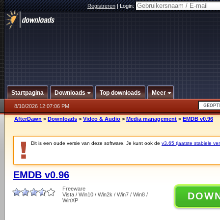
Registreren
|
Login:
Startpagina
Downloads
Top downloads
Meer
8/10/2026 12:07:06 PM
AfterDawn
>
Downloads
>
Video & Audio
>
Media management
>
EMDB v0.96
Dit is een oude versie van deze software. Je kunt ook de
v3.65 (laatste stabiele ver
EMDB v0.96
Freeware
DOW
Vista / Win10 / Win2k / Win7 / Win8 /
WinXP