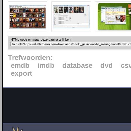
HTML code om naar deze pagina te linken:
Trefwoorden:
emdb
imdb
database
dvd
cs
export