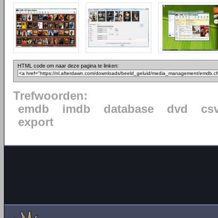
HTML code om naar deze pagina te linken:
Trefwoorden:
emdb
imdb
database
dvd
cs
export