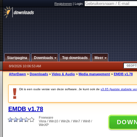
Registreren
|
Login:
Startpagina
Downloads
Top downloads
Meer
8/9/2026 10:06:53 AM
AfterDawn
>
Downloads
>
Video & Audio
>
Media management
>
EMDB v1.78
Dit is een oude versie van deze software. Je kunt ook de
v3.65 (laatste stabiele ver
EMDB v1.78
Freeware
DOW
Vista / Win10 / Win2k / Win7 / Win8 /
WinXP