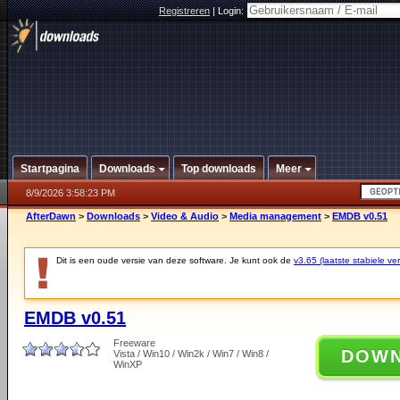
Registreren
|
Login:
Startpagina
Downloads
Top downloads
Meer
8/9/2026 3:58:23 PM
AfterDawn
>
Downloads
>
Video & Audio
>
Media management
>
EMDB v0.51
Dit is een oude versie van deze software. Je kunt ook de
v3.65 (laatste stabiele ver
EMDB v0.51
Freeware
DOW
Vista / Win10 / Win2k / Win7 / Win8 /
WinXP