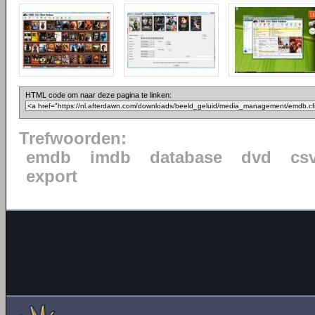
HTML code om naar deze pagina te linken:
Trefwoorden:
emdb
imdb
database
dvd
cs
export