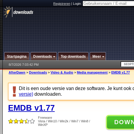
Registreren
|
Login:
Startpagina
Downloads
Top downloads
Meer
8/7/2026 7:03:42 PM
AfterDawn
>
Downloads
>
Video & Audio
>
Media management
>
EMDB v1.77
Dit is een oude versie van deze software. Je kunt ook
versie)
downloaden.
EMDB v1.77
Freeware
DOW
Vista / Win10 / Win2k / Win7 / Win8 /
WinXP