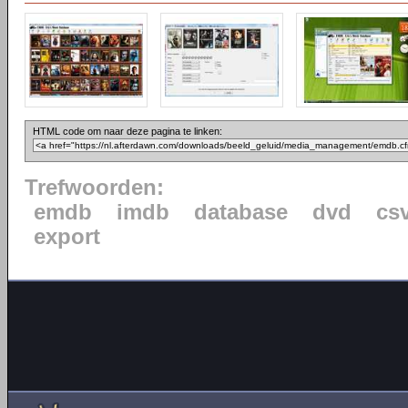
HTML code om naar deze pagina te linken:
Trefwoorden:
emdb
imdb
database
dvd
cs
export