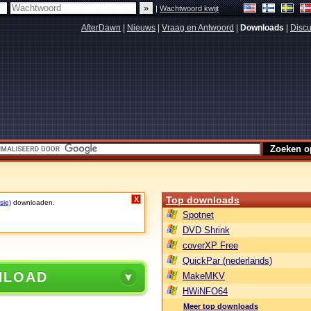
|
Wachtwoord kwijt
AfterDawn
|
Nieuws
|
Vraag en Antwoord
|
Downloads
|
Discu
Top downloads
X
sie)
downloaden.
Spotnet
DVD Shrink
coverXP Free
QuickPar (nederlands)
NLOAD
MakeMKV
HWiNFO64
Meer top downloads