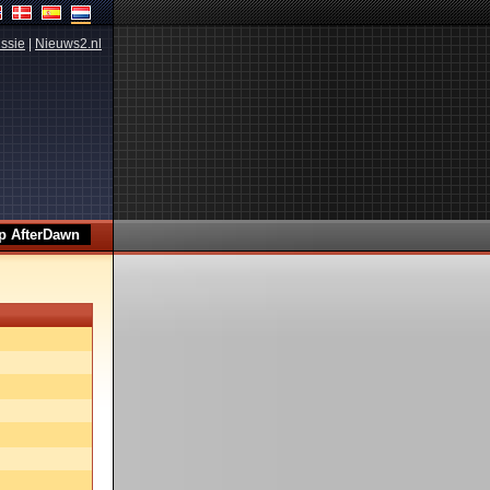
ssie
|
Nieuws2.nl