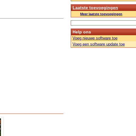
Laatste toevoegingen
Meer laatste toevoegingen
Help ons
Voeg nieuwe software toe
Voeg een software update toe