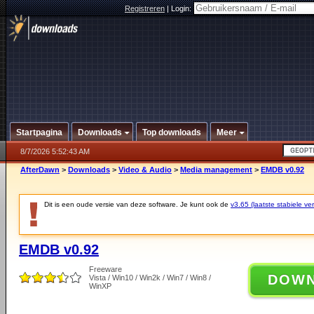
Registreren
|
Login:
Startpagina
Downloads
Top downloads
Meer
8/7/2026 5:52:43 AM
AfterDawn
>
Downloads
>
Video & Audio
>
Media management
>
EMDB v0.92
Dit is een oude versie van deze software. Je kunt ook de
v3.65 (laatste stabiele ver
EMDB v0.92
Freeware
DOW
Vista / Win10 / Win2k / Win7 / Win8 /
WinXP