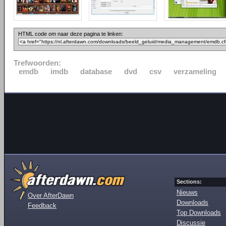
HTML code om naar deze pagina te linken:
Trefwoorden:
emdb
imdb
database
dvd
csv
verzameling
Sections:
Nieuws
Over AfterDawn
Downloads
Feedback
Top Downloads
Discussie