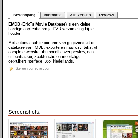
Beschrijving
Informatie
Alle versies
Reviews
EMDB (Eric''s Movie Database)
is een kleine
handige applicatie om je DVD-verzameling bij te
houden.
Met automatisch importeren van gegevens uit de
database van IMDB, exporteren naar csv, tekst of
complete website, thumbnail cover preview, een
uitleentracker, zoekfunctie en meertalige
gebruikersinterface, w.o. Nederlands.
Stel een correctie voor
Screenshots: