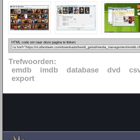
HTML code om naar deze pagina te linken:
Trefwoorden:
emdb
imdb
database
dvd
cs
export