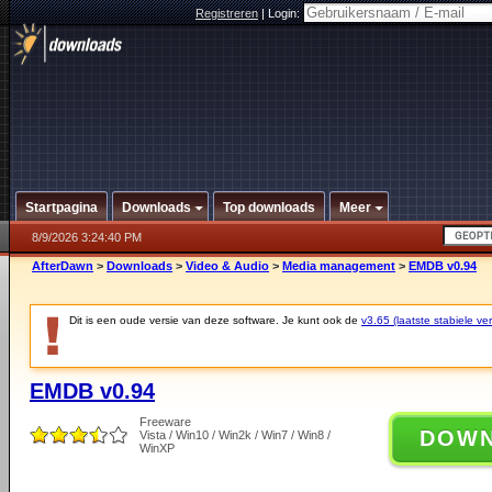
Registreren
|
Login:
Startpagina
Downloads
Top downloads
Meer
8/9/2026 3:24:40 PM
AfterDawn
>
Downloads
>
Video & Audio
>
Media management
>
EMDB v0.94
Dit is een oude versie van deze software. Je kunt ook de
v3.65 (laatste stabiele ver
EMDB v0.94
Freeware
DOW
Vista / Win10 / Win2k / Win7 / Win8 /
WinXP