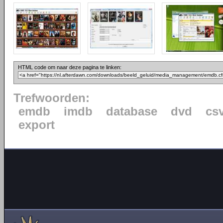
HTML code om naar deze pagina te linken:
Trefwoorden:
emdb
imdb
database
dvd
cs
export