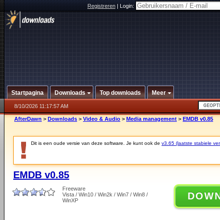
Registreren
|
Login:
Startpagina
Downloads
Top downloads
Meer
8/10/2026 11:17:57 AM
AfterDawn
>
Downloads
>
Video & Audio
>
Media management
>
EMDB v0.85
Dit is een oude versie van deze software. Je kunt ook de
v3.65 (laatste stabiele ver
EMDB v0.85
Freeware
DOW
Vista / Win10 / Win2k / Win7 / Win8 /
WinXP