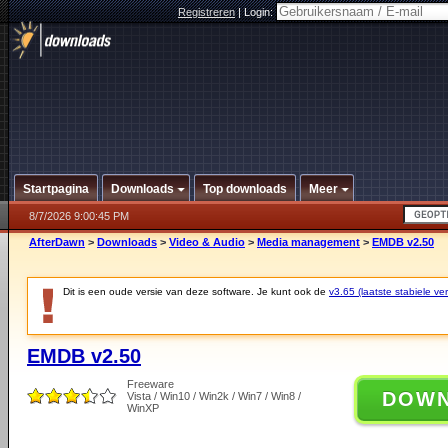
Registreren
|
Login:
Startpagina
Downloads
Top downloads
Meer
8/7/2026 9:00:45 PM
AfterDawn
>
Downloads
>
Video & Audio
>
Media management
>
EMDB v2.50
Dit is een oude versie van deze software. Je kunt ook de
v3.65 (laatste stabiele ver
EMDB v2.50
Freeware
DOW
Vista / Win10 / Win2k / Win7 / Win8 /
WinXP