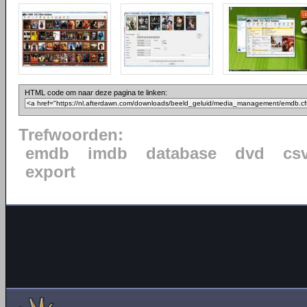
HTML code om naar deze pagina te linken:
Trefwoorden:
emdb
imdb
database
dvd
cs
export