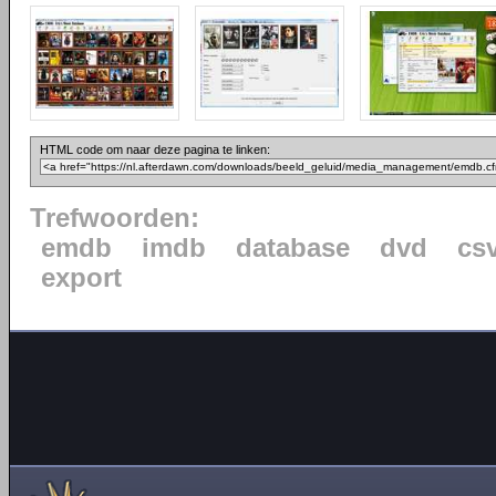
HTML code om naar deze pagina te linken:
Trefwoorden:
emdb
imdb
database
dvd
cs
export