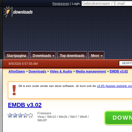
Registreren
|
Login:
Startpagina
Downloads
Top downloads
Meer
8/9/2026 6:57:55 AM
AfterDawn
>
Downloads
>
Video & Audio
>
Media management
>
EMDB v3.02
Dit is een oude versie van deze software. Je kunt ook de
v3.65 (laatste stabiele ver
EMDB v3.02
Freeware
DOW
Vista / Win10 / Win2k / Win7 / Win8 /
WinXP