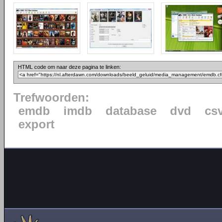
HTML code om naar deze pagina te linken:
Trefwoorden:
emdb
imdb
database
dvd
cs
export