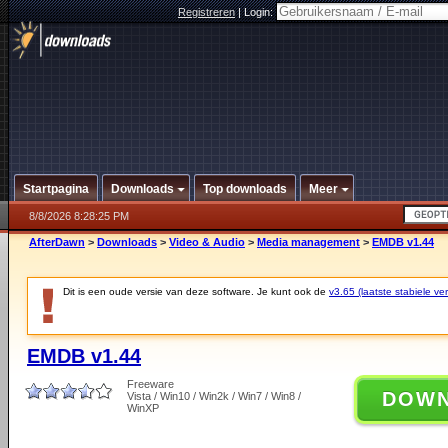
Registreren
|
Login:
Startpagina
Downloads
Top downloads
Meer
8/8/2026 8:28:25 PM
AfterDawn
>
Downloads
>
Video & Audio
>
Media management
>
EMDB v1.44
Dit is een oude versie van deze software. Je kunt ook de
v3.65 (laatste stabiele ver
EMDB v1.44
Freeware
DOW
Vista / Win10 / Win2k / Win7 / Win8 /
WinXP