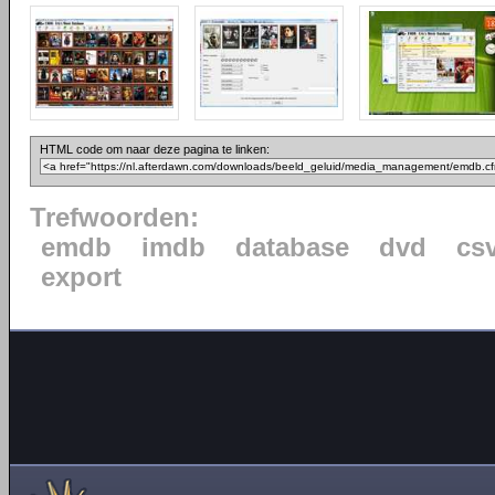
HTML code om naar deze pagina te linken:
Trefwoorden:
emdb
imdb
database
dvd
cs
export