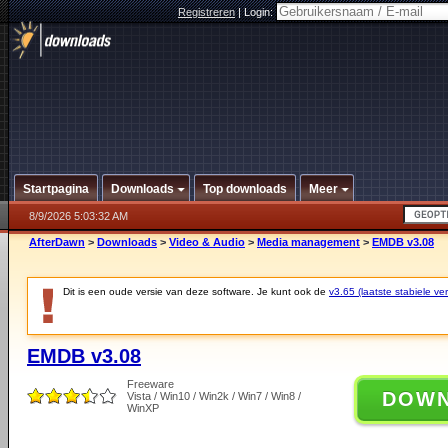
Registreren
|
Login:
Startpagina
Downloads
Top downloads
Meer
8/9/2026 5:03:32 AM
AfterDawn
>
Downloads
>
Video & Audio
>
Media management
>
EMDB v3.08
Dit is een oude versie van deze software. Je kunt ook de
v3.65 (laatste stabiele ver
EMDB v3.08
Freeware
DOW
Vista / Win10 / Win2k / Win7 / Win8 /
WinXP