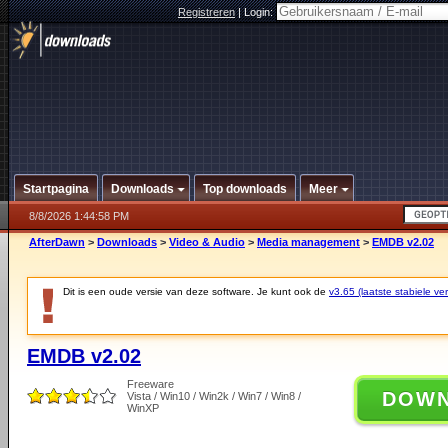
Registreren
|
Login:
Startpagina
Downloads
Top downloads
Meer
8/8/2026 1:44:58 PM
AfterDawn
>
Downloads
>
Video & Audio
>
Media management
>
EMDB v2.02
Dit is een oude versie van deze software. Je kunt ook de
v3.65 (laatste stabiele ver
EMDB v2.02
Freeware
DOW
Vista / Win10 / Win2k / Win7 / Win8 /
WinXP