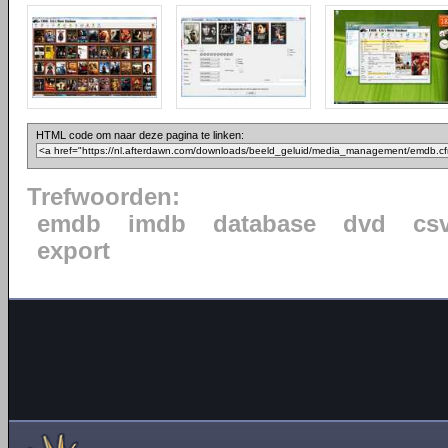
HTML code om naar deze pagina te linken:
Trefwoorden:
emdb
imdb
database
dvd
cs
export