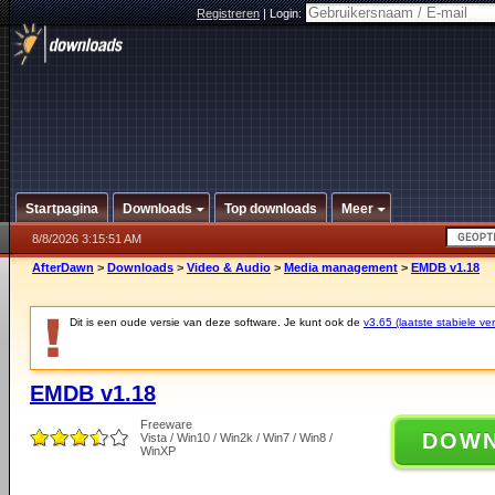
Registreren
|
Login:
Startpagina
Downloads
Top downloads
Meer
8/8/2026 3:15:51 AM
AfterDawn
>
Downloads
>
Video & Audio
>
Media management
>
EMDB v1.18
Dit is een oude versie van deze software. Je kunt ook de
v3.65 (laatste stabiele ver
EMDB v1.18
Freeware
DOW
Vista / Win10 / Win2k / Win7 / Win8 /
WinXP