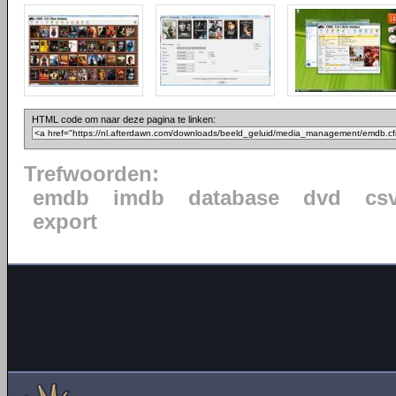
HTML code om naar deze pagina te linken:
Trefwoorden:
emdb
imdb
database
dvd
cs
export