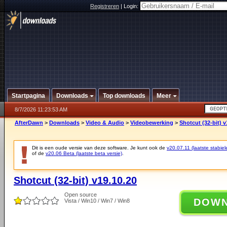
Registreren
|
Login:
Startpagina
Downloads
Top downloads
Meer
8/7/2026 11:23:53 AM
AfterDawn
>
Downloads
>
Video & Audio
>
Videobewerking
>
Shotcut (32-bit) v
Dit is een oude versie van deze software. Je kunt ook de
v20.07.11 (laatste stabiel
of de
v20.06 Beta (laatste beta versie)
.
Shotcut (32-bit) v19.10.20
Open source
DOW
Vista / Win10 / Win7 / Win8