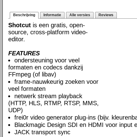
Beschrijving
Informatie
Alle versies
Reviews
Shotcut
is een gratis, open-
source, cross-platform video-
editor.
FEATURES
ondersteuning voor veel
formaten en codecs dankzij
FFmpeg (of libav)
frame-nauwkeurig zoeken voor
veel formaten
netwerk stream playback
(HTTP, HLS, RTMP, RTSP, MMS,
UDP)
frei0r video generator plug-ins (bijv. kleuren
Blackmagic Design SDI en HDMI voor input en
JACK transport sync