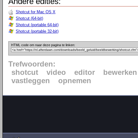
Andere edities:
Shotcut for Mac OS X
Shotcut (64-bit)
Shotcut (portable 64-bit)
Shotcut (portable 32-bit)
HTML code om naar deze pagina te linken:
Trefwoorden:
shotcut
video
editor
bewerken
vastleggen
opnemen