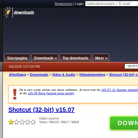
Registreren
|
Login:
Startpagina
Downloads
Top downloads
Meer
8/6/2026 3:07:59 PM
AfterDawn
>
Downloads
>
Video & Audio
>
Videobewerking
>
Shotcut (32-bit) v
Dit is een oude versie van deze software. Je kunt ook de
v20.07.11 (laatste stabiel
of de
v20.06 Beta (laatste beta versie)
.
Shotcut (32-bit) v15.07
Open source
DOW
Vista / Win10 / Win7 / Win8