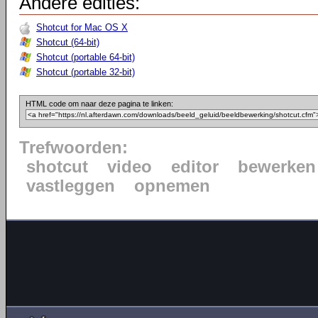
Andere edities:
Shotcut for Mac OS X
Shotcut (64-bit)
Shotcut (portable 64-bit)
Shotcut (portable 32-bit)
HTML code om naar deze pagina te linken:
Trefwoorden:
shotcut
video
editor
bewerken
vastleggen
opnemen