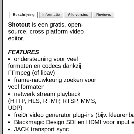
Beschrijving
Informatie
Alle versies
Reviews
Shotcut
is een gratis, open-
source, cross-platform video-
editor.
FEATURES
ondersteuning voor veel
formaten en codecs dankzij
FFmpeg (of libav)
frame-nauwkeurig zoeken voor
veel formaten
netwerk stream playback
(HTTP, HLS, RTMP, RTSP, MMS,
UDP)
frei0r video generator plug-ins (bijv. kleuren
Blackmagic Design SDI en HDMI voor input en
JACK transport sync