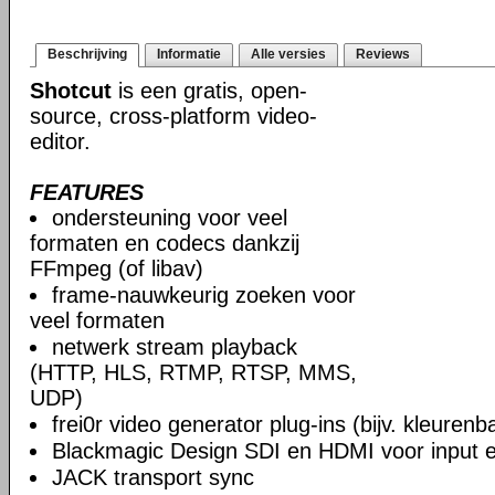
Beschrijving
Informatie
Alle versies
Reviews
Shotcut
is een gratis, open-
source, cross-platform video-
editor.
FEATURES
ondersteuning voor veel
formaten en codecs dankzij
FFmpeg (of libav)
frame-nauwkeurig zoeken voor
veel formaten
netwerk stream playback
(HTTP, HLS, RTMP, RTSP, MMS,
UDP)
frei0r video generator plug-ins (bijv. kleuren
Blackmagic Design SDI en HDMI voor input en
JACK transport sync