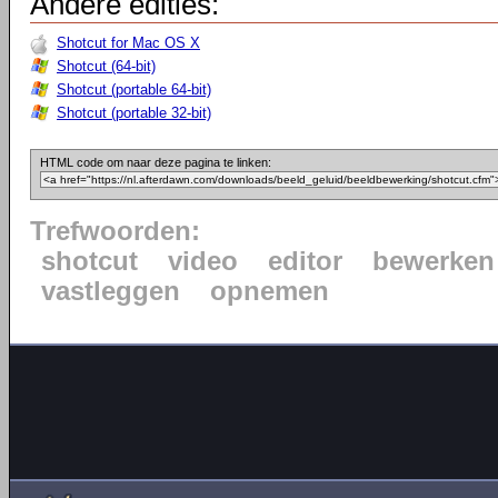
Andere edities:
Shotcut for Mac OS X
Shotcut (64-bit)
Shotcut (portable 64-bit)
Shotcut (portable 32-bit)
HTML code om naar deze pagina te linken:
Trefwoorden:
shotcut
video
editor
bewerken
vastleggen
opnemen