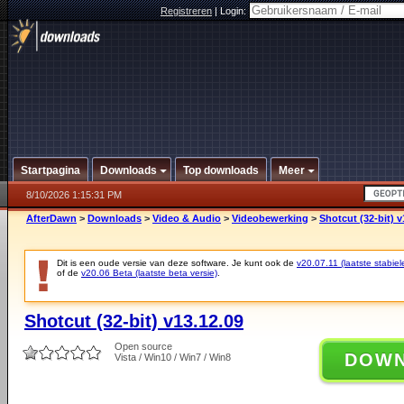
Registreren
|
Login:
Startpagina
Downloads
Top downloads
Meer
8/10/2026 1:15:31 PM
AfterDawn
>
Downloads
>
Video & Audio
>
Videobewerking
>
Shotcut (32-bit) v
Dit is een oude versie van deze software. Je kunt ook de
v20.07.11 (laatste stabiel
of de
v20.06 Beta (laatste beta versie)
.
Shotcut (32-bit) v13.12.09
Open source
DOW
Vista / Win10 / Win7 / Win8