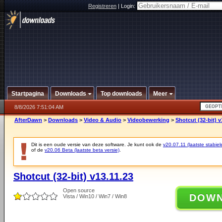
Registreren
|
Login:
Startpagina
Downloads
Top downloads
Meer
8/8/2026 7:51:04 AM
AfterDawn
>
Downloads
>
Video & Audio
>
Videobewerking
>
Shotcut (32-bit) v
Dit is een oude versie van deze software. Je kunt ook de
v20.07.11 (laatste stabiel
of de
v20.06 Beta (laatste beta versie)
.
Shotcut (32-bit) v13.11.23
Open source
DOW
Vista / Win10 / Win7 / Win8