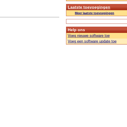
Laatste toevoegingen
Meer laatste toevoegingen
Help ons
Voeg nieuwe software toe
Voeg een software update toe