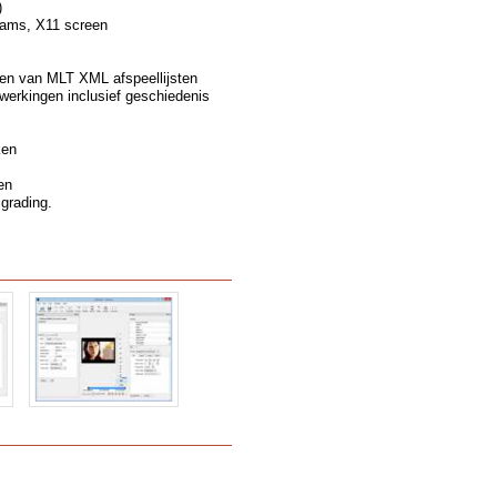
)
eams, X11 screen
en van MLT XML afspeellijsten
erkingen inclusief geschiedenis
ken
en
 grading.