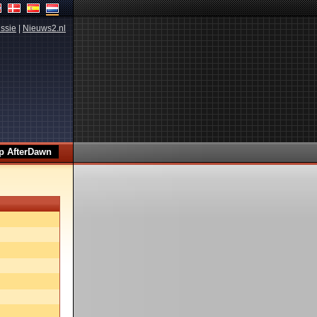
ssie
|
Nieuws2.nl