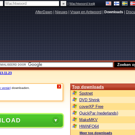
|
Wachtwoord kwijt
AfterDawn
|
Nieuws
|
Vraag en Antwoord
|
Downloads
|
Discu
13.11.23
Top downloads
X
e versie)
downloaden.
Spotnet
DVD Shrink
coverXP Free
QuickPar (nederlands)
NLOAD
MakeMKV
HWiNFO64
Meer top downloads