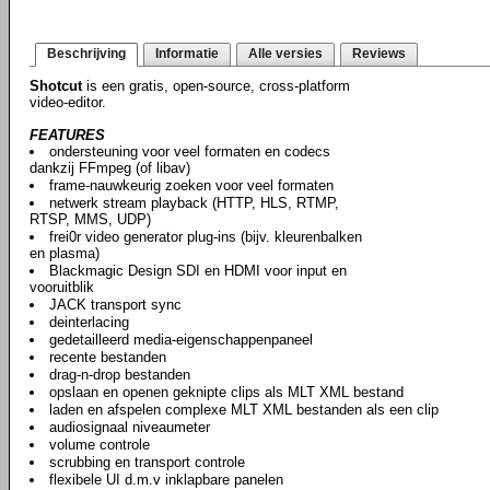
Beschrijving
Informatie
Alle versies
Reviews
Shotcut
is een gratis, open-source, cross-platform
video-editor.
FEATURES
ondersteuning voor veel formaten en codecs
dankzij FFmpeg (of libav)
frame-nauwkeurig zoeken voor veel formaten
netwerk stream playback (HTTP, HLS, RTMP,
RTSP, MMS, UDP)
frei0r video generator plug-ins (bijv. kleurenbalken
en plasma)
Blackmagic Design SDI en HDMI voor input en
vooruitblik
JACK transport sync
deinterlacing
gedetailleerd media-eigenschappenpaneel
recente bestanden
drag-n-drop bestanden
opslaan en openen geknipte clips als MLT XML bestand
laden en afspelen complexe MLT XML bestanden als een clip
audiosignaal niveaumeter
volume controle
scrubbing en transport controle
flexibele UI d.m.v inklapbare panelen