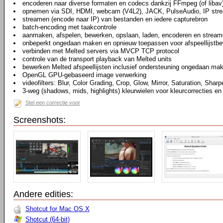
encoderen naar diverse formaten en codecs dankzij FFmpeg (of libav
opnemen via SDI, HDMI, webcam (V4L2), JACK, PulseAudio, IP str
streamen (encode naar IP) van bestanden en iedere capturebron
batch-encoding met taakcontrole
aanmaken, afspelen, bewerken, opslaan, laden, encoderen en stream
onbeperkt ongedaan maken en opnieuw toepassen voor afspeellijstbew
verbinden met Melted servers via MVCP TCP protocol
controle van de transport playback van Melted units
bewerken Melted afspeellijsten inclusief ondersteuning ongedaan ma
OpenGL GPU-gebaseerd image verwerking
videofilters: Blur, Color Grading, Crop, Glow, Mirror, Saturation, Sharp
3-weg (shadows, mids, highlights) kleurwielen voor kleurcorrecties en
Stel een correctie voor
Screenshots:
Andere edities:
Shotcut for Mac OS X
Shotcut (64-bit)