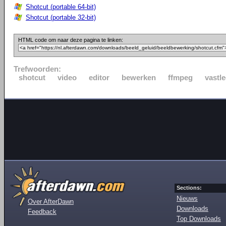
Shotcut (portable 64-bit)
Shotcut (portable 32-bit)
HTML code om naar deze pagina te linken:
Trefwoorden:
shotcut
video
editor
bewerken
ffmpeg
vastl
Sections:
Nieuws
Over AfterDawn
Downloads
Feedback
Top Downloads