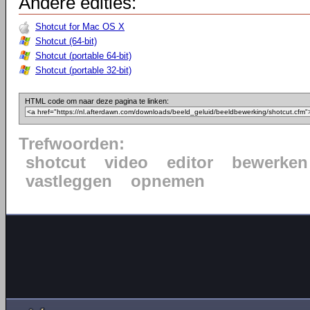
Andere edities:
Shotcut for Mac OS X
Shotcut (64-bit)
Shotcut (portable 64-bit)
Shotcut (portable 32-bit)
HTML code om naar deze pagina te linken:
Trefwoorden:
shotcut
video
editor
bewerken
vastleggen
opnemen