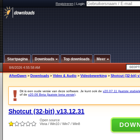
Registreren
|
Login:
Startpagina
Downloads
Top downloads
Meer
8/6/2026 4:55:58 AM
AfterDawn
>
Downloads
>
Video & Audio
>
Videobewerking
>
Shotcut (32-bit) v
Dit is een oude versie van deze software. Je kunt ook de
v20.07.11 (laatste stabiel
of de
v20.06 Beta (laatste beta versie)
.
Shotcut (32-bit) v13.12.31
Open source
DOW
Vista / Win10 / Win7 / Win8