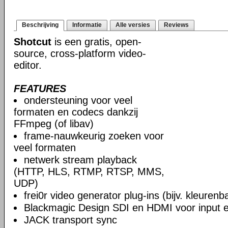
Beschrijving
Informatie
Alle versies
Reviews
Shotcut
is een gratis, open-
source, cross-platform video-
editor.
FEATURES
ondersteuning voor veel
formaten en codecs dankzij
FFmpeg (of libav)
frame-nauwkeurig zoeken voor
veel formaten
netwerk stream playback
(HTTP, HLS, RTMP, RTSP, MMS,
UDP)
frei0r video generator plug-ins (bijv. kleuren
Blackmagic Design SDI en HDMI voor input en
JACK transport sync