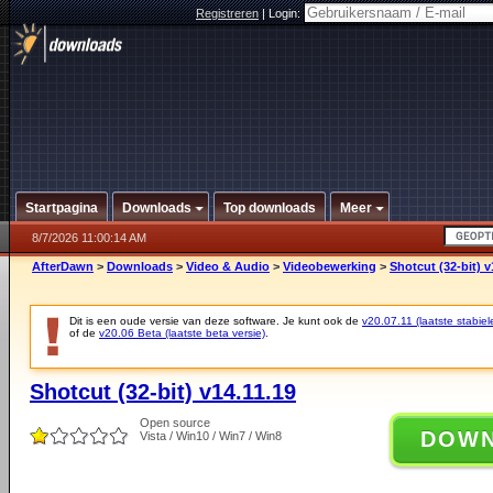
Registreren
|
Login:
Startpagina
Downloads
Top downloads
Meer
8/7/2026 11:00:14 AM
AfterDawn
>
Downloads
>
Video & Audio
>
Videobewerking
>
Shotcut (32-bit) v
Dit is een oude versie van deze software. Je kunt ook de
v20.07.11 (laatste stabiel
of de
v20.06 Beta (laatste beta versie)
.
Shotcut (32-bit) v14.11.19
Open source
DOW
Vista / Win10 / Win7 / Win8