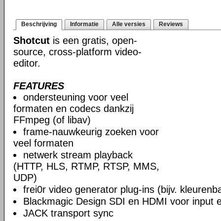
Beschrijving
Informatie
Alle versies
Reviews
Shotcut
is een gratis, open-
source, cross-platform video-
editor.
FEATURES
ondersteuning voor veel
formaten en codecs dankzij
FFmpeg (of libav)
frame-nauwkeurig zoeken voor
veel formaten
netwerk stream playback
(HTTP, HLS, RTMP, RTSP, MMS,
UDP)
frei0r video generator plug-ins (bijv. kleuren
Blackmagic Design SDI en HDMI voor input en
JACK transport sync