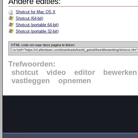
Andere edities:
Shotcut for Mac OS X
Shotcut (64-bit)
Shotcut (portable 64-bit)
Shotcut (portable 32-bit)
HTML code om naar deze pagina te linken:
Trefwoorden:
shotcut
video
editor
bewerken
vastleggen
opnemen