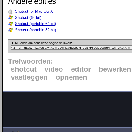
Andere edities:
Shotcut for Mac OS X
Shotcut (64-bit)
Shotcut (portable 64-bit)
Shotcut (portable 32-bit)
HTML code om naar deze pagina te linken:
Trefwoorden:
shotcut
video
editor
bewerken
vastleggen
opnemen