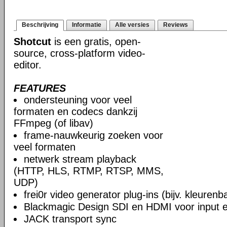
Beschrijving
Informatie
Alle versies
Reviews
Shotcut
is een gratis, open-
source, cross-platform video-
editor.
FEATURES
ondersteuning voor veel
formaten en codecs dankzij
FFmpeg (of libav)
frame-nauwkeurig zoeken voor
veel formaten
netwerk stream playback
(HTTP, HLS, RTMP, RTSP, MMS,
UDP)
frei0r video generator plug-ins (bijv. kleuren
Blackmagic Design SDI en HDMI voor input en
JACK transport sync