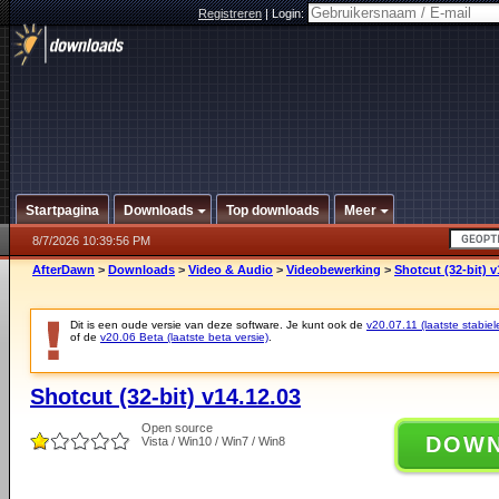
Registreren
|
Login:
Startpagina
Downloads
Top downloads
Meer
8/7/2026 10:39:56 PM
AfterDawn
>
Downloads
>
Video & Audio
>
Videobewerking
>
Shotcut (32-bit) v
Dit is een oude versie van deze software. Je kunt ook de
v20.07.11 (laatste stabiel
of de
v20.06 Beta (laatste beta versie)
.
Shotcut (32-bit) v14.12.03
Open source
DOW
Vista / Win10 / Win7 / Win8