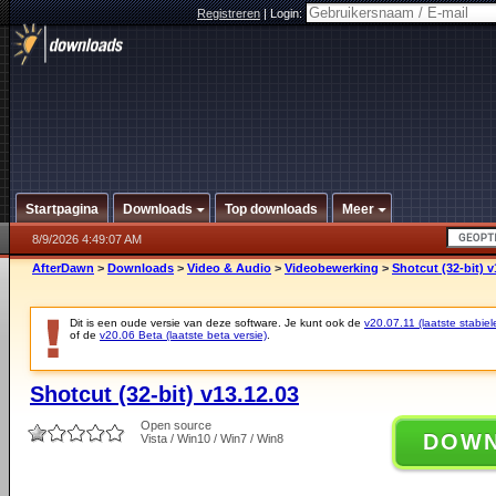
Registreren
|
Login:
Startpagina
Downloads
Top downloads
Meer
8/9/2026 4:49:07 AM
AfterDawn
>
Downloads
>
Video & Audio
>
Videobewerking
>
Shotcut (32-bit) v
Dit is een oude versie van deze software. Je kunt ook de
v20.07.11 (laatste stabiel
of de
v20.06 Beta (laatste beta versie)
.
Shotcut (32-bit) v13.12.03
Open source
DOW
Vista / Win10 / Win7 / Win8