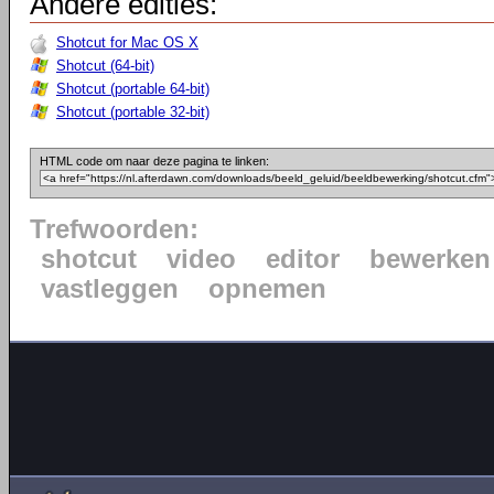
Andere edities:
Shotcut for Mac OS X
Shotcut (64-bit)
Shotcut (portable 64-bit)
Shotcut (portable 32-bit)
HTML code om naar deze pagina te linken:
Trefwoorden:
shotcut
video
editor
bewerken
vastleggen
opnemen