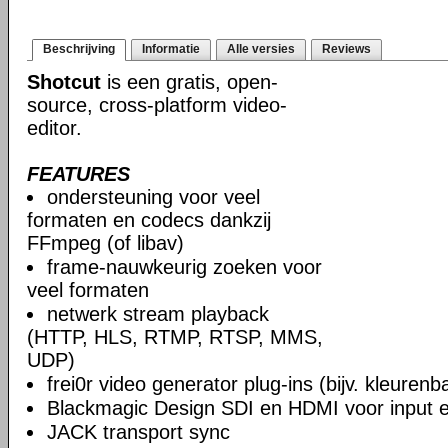
Beschrijving
Informatie
Alle versies
Reviews
Shotcut
is een gratis, open-
source, cross-platform video-
editor.
FEATURES
ondersteuning voor veel
formaten en codecs dankzij
FFmpeg (of libav)
frame-nauwkeurig zoeken voor
veel formaten
netwerk stream playback
(HTTP, HLS, RTMP, RTSP, MMS,
UDP)
frei0r video generator plug-ins (bijv. kleuren
Blackmagic Design SDI en HDMI voor input en
JACK transport sync