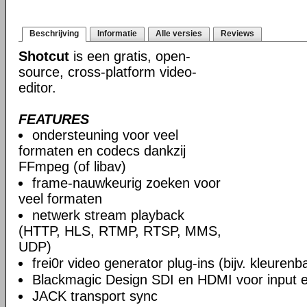
Beschrijving
Informatie
Alle versies
Reviews
Shotcut
is een gratis, open-
source, cross-platform video-
editor.
FEATURES
ondersteuning voor veel
formaten en codecs dankzij
FFmpeg (of libav)
frame-nauwkeurig zoeken voor
veel formaten
netwerk stream playback
(HTTP, HLS, RTMP, RTSP, MMS,
UDP)
frei0r video generator plug-ins (bijv. kleuren
Blackmagic Design SDI en HDMI voor input en
JACK transport sync