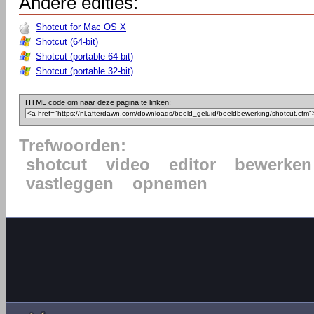
Andere edities:
Shotcut for Mac OS X
Shotcut (64-bit)
Shotcut (portable 64-bit)
Shotcut (portable 32-bit)
HTML code om naar deze pagina te linken:
Trefwoorden:
shotcut
video
editor
bewerken
vastleggen
opnemen