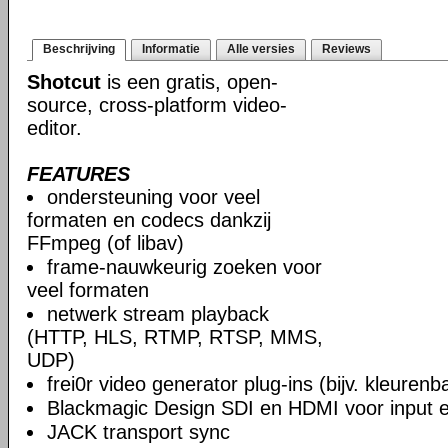
Beschrijving
Informatie
Alle versies
Reviews
Shotcut
is een gratis, open-
source, cross-platform video-
editor.
FEATURES
ondersteuning voor veel
formaten en codecs dankzij
FFmpeg (of libav)
frame-nauwkeurig zoeken voor
veel formaten
netwerk stream playback
(HTTP, HLS, RTMP, RTSP, MMS,
UDP)
frei0r video generator plug-ins (bijv. kleuren
Blackmagic Design SDI en HDMI voor input en
JACK transport sync