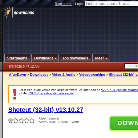
Registreren
|
Login:
Startpagina
Downloads
Top downloads
Meer
8/9/2026 9:47:12 AM
AfterDawn
>
Downloads
>
Video & Audio
>
Videobewerking
>
Shotcut (32-bit) v
Dit is een oude versie van deze software. Je kunt ook de
v20.07.11 (laatste stabiel
of de
v20.06 Beta (laatste beta versie)
.
Shotcut (32-bit) v13.10.27
Open source
DOW
Vista / Win10 / Win7 / Win8