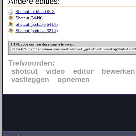
Andere edities:
Shotcut for Mac OS X
Shotcut (64-bit)
Shotcut (portable 64-bit)
Shotcut (portable 32-bit)
HTML code om naar deze pagina te linken:
Trefwoorden:
shotcut
video
editor
bewerken
vastleggen
opnemen