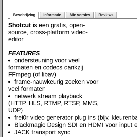
Beschrijving
Informatie
Alle versies
Reviews
Shotcut
is een gratis, open-
source, cross-platform video-
editor.
FEATURES
ondersteuning voor veel
formaten en codecs dankzij
FFmpeg (of libav)
frame-nauwkeurig zoeken voor
veel formaten
netwerk stream playback
(HTTP, HLS, RTMP, RTSP, MMS,
UDP)
frei0r video generator plug-ins (bijv. kleuren
Blackmagic Design SDI en HDMI voor input en
JACK transport sync