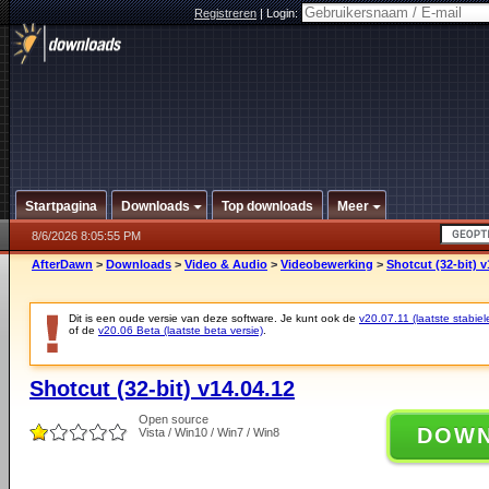
Registreren
|
Login:
Startpagina
Downloads
Top downloads
Meer
8/6/2026 8:05:55 PM
AfterDawn
>
Downloads
>
Video & Audio
>
Videobewerking
>
Shotcut (32-bit) v
Dit is een oude versie van deze software. Je kunt ook de
v20.07.11 (laatste stabiel
of de
v20.06 Beta (laatste beta versie)
.
Shotcut (32-bit) v14.04.12
Open source
DOW
Vista / Win10 / Win7 / Win8