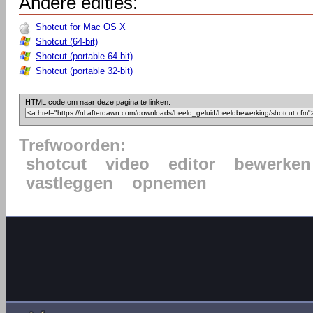
Andere edities:
Shotcut for Mac OS X
Shotcut (64-bit)
Shotcut (portable 64-bit)
Shotcut (portable 32-bit)
HTML code om naar deze pagina te linken:
Trefwoorden:
shotcut
video
editor
bewerken
vastleggen
opnemen