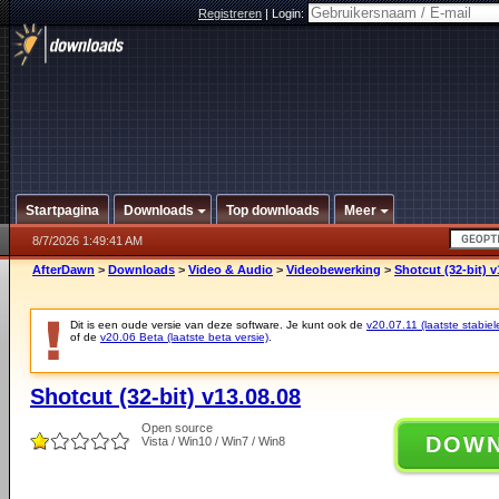
Registreren
|
Login:
Startpagina
Downloads
Top downloads
Meer
8/7/2026 1:49:41 AM
AfterDawn
>
Downloads
>
Video & Audio
>
Videobewerking
>
Shotcut (32-bit) v
Dit is een oude versie van deze software. Je kunt ook de
v20.07.11 (laatste stabiel
of de
v20.06 Beta (laatste beta versie)
.
Shotcut (32-bit) v13.08.08
Open source
DOW
Vista / Win10 / Win7 / Win8