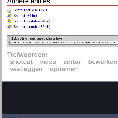
Andere edities:
Shotcut for Mac OS X
Shotcut (64-bit)
Shotcut (portable 64-bit)
Shotcut (portable 32-bit)
HTML code om naar deze pagina te linken:
Trefwoorden:
shotcut
video
editor
bewerken
vastleggen
opnemen