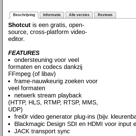
Beschrijving
Informatie
Alle versies
Reviews
Shotcut
is een gratis, open-
source, cross-platform video-
editor.
FEATURES
ondersteuning voor veel
formaten en codecs dankzij
FFmpeg (of libav)
frame-nauwkeurig zoeken voor
veel formaten
netwerk stream playback
(HTTP, HLS, RTMP, RTSP, MMS,
UDP)
frei0r video generator plug-ins (bijv. kleuren
Blackmagic Design SDI en HDMI voor input en
JACK transport sync