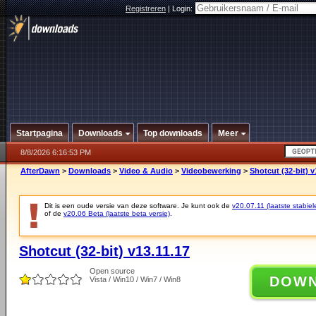
Registreren
|
Login:
Startpagina
Downloads
Top downloads
Meer
8/8/2026 6:16:53 PM
AfterDawn
>
Downloads
>
Video & Audio
>
Videobewerking
>
Shotcut (32-bit) v
Dit is een oude versie van deze software. Je kunt ook de
v20.07.11 (laatste stabiel
of de
v20.06 Beta (laatste beta versie)
.
Shotcut (32-bit) v13.11.17
Open source
DOW
Vista / Win10 / Win7 / Win8