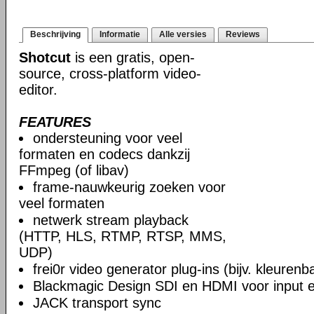
Beschrijving
Informatie
Alle versies
Reviews
Shotcut
is een gratis, open-
source, cross-platform video-
editor.
FEATURES
ondersteuning voor veel
formaten en codecs dankzij
FFmpeg (of libav)
frame-nauwkeurig zoeken voor
veel formaten
netwerk stream playback
(HTTP, HLS, RTMP, RTSP, MMS,
UDP)
frei0r video generator plug-ins (bijv. kleuren
Blackmagic Design SDI en HDMI voor input en
JACK transport sync