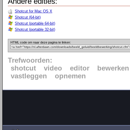
Andere edities:
Shotcut for Mac OS X
Shotcut (64-bit)
Shotcut (portable 64-bit)
Shotcut (portable 32-bit)
HTML code om naar deze pagina te linken:
Trefwoorden:
shotcut
video
editor
bewerken
vastleggen
opnemen