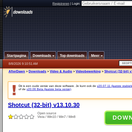
Registreren
|
Login:
Startpagina
Downloads
Top downloads
Meer
8/8/2026 9:10:51 AM
AfterDawn
>
Downloads
>
Video & Audio
>
Videobewerking
>
Shotcut (32-bit) v
Dit is een oude versie van deze software. Je kunt ook de
v20.07.11 (laatste stabiel
of de
v20.06 Beta (laatste beta versie)
.
Shotcut (32-bit) v13.10.30
Open source
DOW
Vista / Win10 / Win7 / Win8