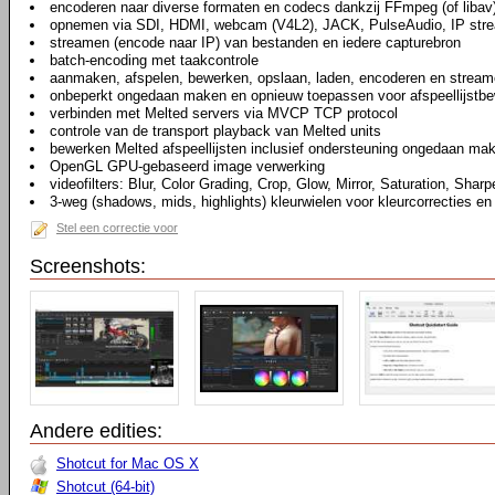
encoderen naar diverse formaten en codecs dankzij FFmpeg (of libav
opnemen via SDI, HDMI, webcam (V4L2), JACK, PulseAudio, IP str
streamen (encode naar IP) van bestanden en iedere capturebron
batch-encoding met taakcontrole
aanmaken, afspelen, bewerken, opslaan, laden, encoderen en stream
onbeperkt ongedaan maken en opnieuw toepassen voor afspeellijstbew
verbinden met Melted servers via MVCP TCP protocol
controle van de transport playback van Melted units
bewerken Melted afspeellijsten inclusief ondersteuning ongedaan ma
OpenGL GPU-gebaseerd image verwerking
videofilters: Blur, Color Grading, Crop, Glow, Mirror, Saturation, Sharp
3-weg (shadows, mids, highlights) kleurwielen voor kleurcorrecties en
Stel een correctie voor
Screenshots:
Andere edities:
Shotcut for Mac OS X
Shotcut (64-bit)