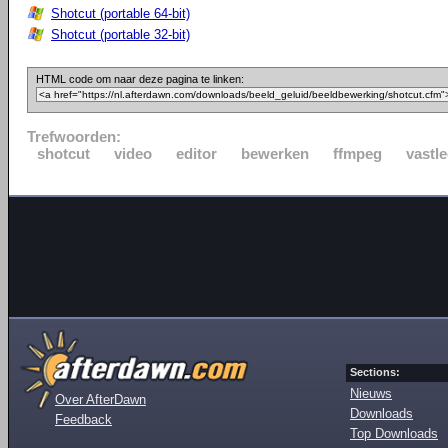
Shotcut (portable 64-bit)
Shotcut (portable 32-bit)
HTML code om naar deze pagina te linken:
Trefwoorden:
shotcut
video
editor
bewerken
ffmpeg
vastl
Sections:
Nieuws
Over AfterDawn
Downloads
Feedback
Top Downloads