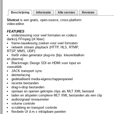
Beschrijving
Informatie
Alle versies
Reviews
Shotcut
is een gratis, open-source, cross-platform
video-editor.
FEATURES
ondersteuning voor veel formaten en codecs
dankzij FFmpeg (of libav)
frame-nauwkeurig zoeken voor veel formaten
netwerk stream playback (HTTP, HLS, RTMP,
RTSP, MMS, UDP)
frei0r video generator plug-ins (bijv. kleurenbalken
en plasma)
Blackmagic Design SDI en HDMI voor input en
vooruitblik
JACK transport sync
deinterlacing
gedetailleerd media-eigenschappenpaneel
recente bestanden
drag-n-drop bestanden
opslaan en openen geknipte clips als MLT XML bestand
laden en afspelen complexe MLT XML bestanden als een clip
audiosignaal niveaumeter
volume controle
scrubbing en transport controle
flexibele UI d.m.v inklapbare panelen