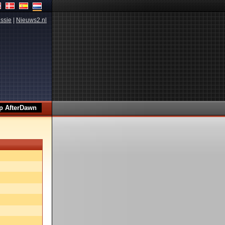
ssie
|
Nieuws2.nl