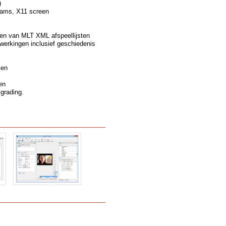
)
eams, X11 screen
en van MLT XML afspeellijsten
erkingen inclusief geschiedenis
ken
en
 grading.