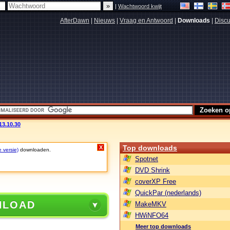
|
Wachtwoord kwijt
AfterDawn
|
Nieuws
|
Vraag en Antwoord
|
Downloads
|
Discu
13.10.30
Top downloads
X
e versie)
downloaden.
Spotnet
DVD Shrink
coverXP Free
QuickPar (nederlands)
NLOAD
MakeMKV
HWiNFO64
Meer top downloads