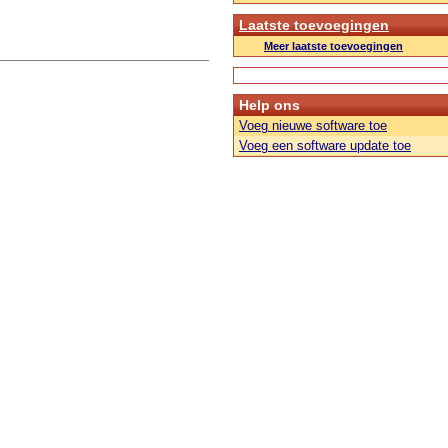
Laatste toevoegingen
Meer laatste toevoegingen
Help ons
Voeg nieuwe software toe
Voeg een software update toe