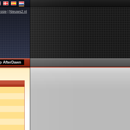
ssie
|
Nieuws2.nl