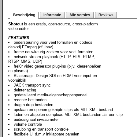
Beschrijving
Informatie
Alle versies
Reviews
Shotcut
is een gratis, open-source, cross-platform
video-editor.
FEATURES
ondersteuning voor veel formaten en codecs
dankzij FFmpeg (of libav)
frame-nauwkeurig zoeken voor veel formaten
netwerk stream playback (HTTP, HLS, RTMP,
RTSP, MMS, UDP)
frei0r video generator plug-ins (bijv. kleurenbalken
en plasma)
Blackmagic Design SDI en HDMI voor input en
vooruitblik
JACK transport sync
deinterlacing
gedetailleerd media-eigenschappenpaneel
recente bestanden
drag-n-drop bestanden
opslaan en openen geknipte clips als MLT XML bestand
laden en afspelen complexe MLT XML bestanden als een clip
audiosignaal niveaumeter
volume controle
scrubbing en transport controle
flexibele UI d.m.v inklapbare panelen