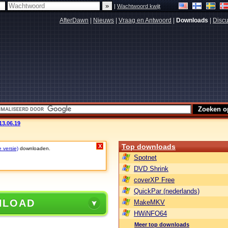
|
Wachtwoord kwijt
AfterDawn
|
Nieuws
|
Vraag en Antwoord
|
Downloads
|
Discu
13.06.19
Top downloads
X
e versie)
downloaden.
Spotnet
DVD Shrink
coverXP Free
QuickPar (nederlands)
NLOAD
MakeMKV
HWiNFO64
Meer top downloads