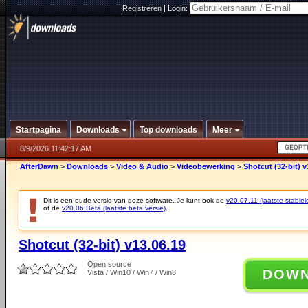
Registreren
|
Login:
Startpagina
Downloads
Top downloads
Meer
8/9/2026 11:42:17 AM
AfterDawn
>
Downloads
>
Video & Audio
>
Videobewerking
>
Shotcut (32-bit) v
Dit is een oude versie van deze software. Je kunt ook de
v20.07.11 (laatste stabiel
of de
v20.06 Beta (laatste beta versie)
.
Shotcut (32-bit) v13.06.19
Open source
DOW
Vista / Win10 / Win7 / Win8