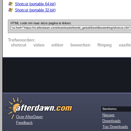
Shotcut (portable 64-bit)
Shotcut (portable 32-bit)
HTML code om naar deze pagina te linken:
Trefwoorden:
shotcut
video
editor
bewerken
ffmpeg
vastl
Sections:
Nieuws
Over AfterDawn
Downloads
Feedback
Top Downloads