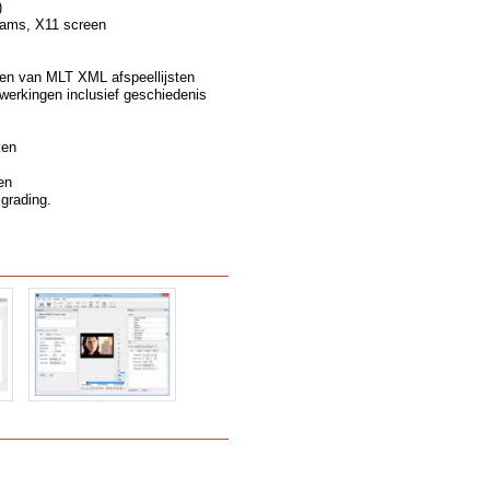
)
eams, X11 screen
en van MLT XML afspeellijsten
erkingen inclusief geschiedenis
ken
en
 grading.