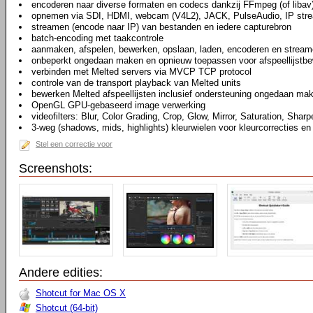
encoderen naar diverse formaten en codecs dankzij FFmpeg (of libav
opnemen via SDI, HDMI, webcam (V4L2), JACK, PulseAudio, IP str
streamen (encode naar IP) van bestanden en iedere capturebron
batch-encoding met taakcontrole
aanmaken, afspelen, bewerken, opslaan, laden, encoderen en stream
onbeperkt ongedaan maken en opnieuw toepassen voor afspeellijstbew
verbinden met Melted servers via MVCP TCP protocol
controle van de transport playback van Melted units
bewerken Melted afspeellijsten inclusief ondersteuning ongedaan ma
OpenGL GPU-gebaseerd image verwerking
videofilters: Blur, Color Grading, Crop, Glow, Mirror, Saturation, Sharp
3-weg (shadows, mids, highlights) kleurwielen voor kleurcorrecties en
Stel een correctie voor
Screenshots:
Andere edities:
Shotcut for Mac OS X
Shotcut (64-bit)