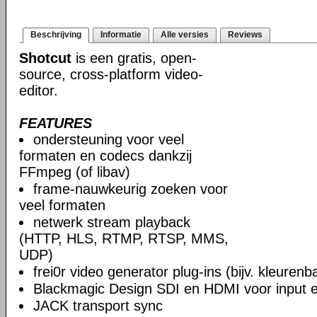
Beschrijving
Informatie
Alle versies
Reviews
Shotcut
is een gratis, open-
source, cross-platform video-
editor.
FEATURES
ondersteuning voor veel
formaten en codecs dankzij
FFmpeg (of libav)
frame-nauwkeurig zoeken voor
veel formaten
netwerk stream playback
(HTTP, HLS, RTMP, RTSP, MMS,
UDP)
frei0r video generator plug-ins (bijv. kleuren
Blackmagic Design SDI en HDMI voor input en
JACK transport sync