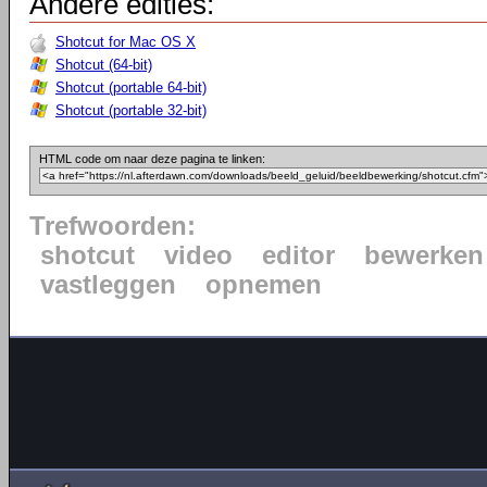
Andere edities:
Shotcut for Mac OS X
Shotcut (64-bit)
Shotcut (portable 64-bit)
Shotcut (portable 32-bit)
HTML code om naar deze pagina te linken:
Trefwoorden:
shotcut
video
editor
bewerken
vastleggen
opnemen