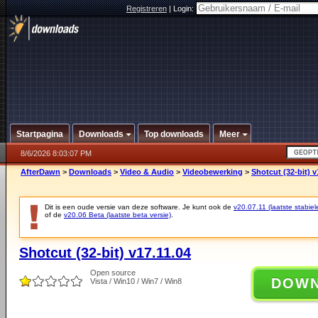
Registreren
|
Login:
Startpagina
Downloads
Top downloads
Meer
8/6/2026 8:03:07 PM
AfterDawn
>
Downloads
>
Video & Audio
>
Videobewerking
>
Shotcut (32-bit) v
Dit is een oude versie van deze software. Je kunt ook de
v20.07.11 (laatste stabiel
of de
v20.06 Beta (laatste beta versie)
.
Shotcut (32-bit) v17.11.04
Open source
DOW
Vista / Win10 / Win7 / Win8