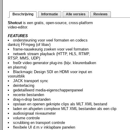
Beschrijving
Informatie
Alle versies
Reviews
Shotcut
is een gratis, open-source, cross-platform
video-editor.
FEATURES
ondersteuning voor veel formaten en codecs
dankzij FFmpeg (of libav)
frame-nauwkeurig zoeken voor veel formaten
netwerk stream playback (HTTP, HLS, RTMP,
RTSP, MMS, UDP)
frei0r video generator plug-ins (bijv. kleurenbalken
en plasma)
Blackmagic Design SDI en HDMI voor input en
vooruitblik
JACK transport sync
deinterlacing
gedetailleerd media-eigenschappenpaneel
recente bestanden
drag-n-drop bestanden
opslaan en openen geknipte clips als MLT XML bestand
laden en afspelen complexe MLT XML bestanden als een clip
audiosignaal niveaumeter
volume controle
scrubbing en transport controle
flexibele UI d.m.v inklapbare panelen