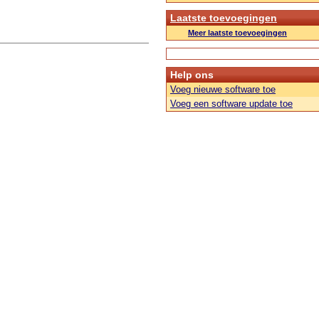
Laatste toevoegingen
Meer laatste toevoegingen
Help ons
Voeg nieuwe software toe
Voeg een software update toe