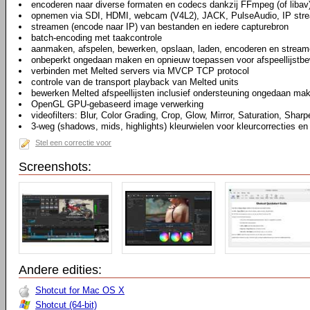
encoderen naar diverse formaten en codecs dankzij FFmpeg (of libav
opnemen via SDI, HDMI, webcam (V4L2), JACK, PulseAudio, IP str
streamen (encode naar IP) van bestanden en iedere capturebron
batch-encoding met taakcontrole
aanmaken, afspelen, bewerken, opslaan, laden, encoderen en stream
onbeperkt ongedaan maken en opnieuw toepassen voor afspeellijstbew
verbinden met Melted servers via MVCP TCP protocol
controle van de transport playback van Melted units
bewerken Melted afspeellijsten inclusief ondersteuning ongedaan ma
OpenGL GPU-gebaseerd image verwerking
videofilters: Blur, Color Grading, Crop, Glow, Mirror, Saturation, Sharp
3-weg (shadows, mids, highlights) kleurwielen voor kleurcorrecties en
Stel een correctie voor
Screenshots:
Andere edities:
Shotcut for Mac OS X
Shotcut (64-bit)