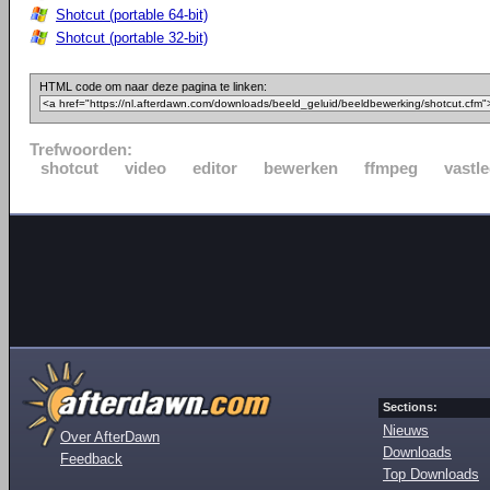
Shotcut (portable 64-bit)
Shotcut (portable 32-bit)
HTML code om naar deze pagina te linken:
Trefwoorden:
shotcut
video
editor
bewerken
ffmpeg
vastl
Sections:
Nieuws
Over AfterDawn
Downloads
Feedback
Top Downloads