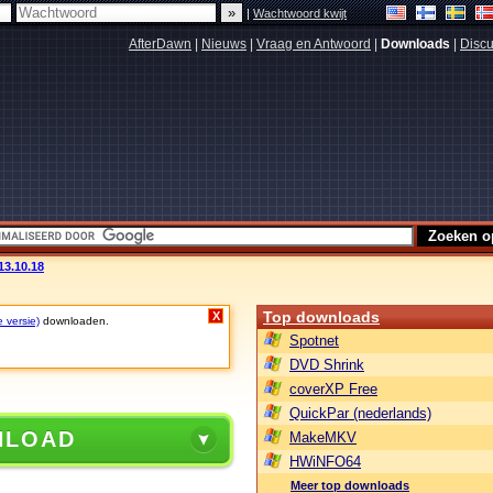
|
Wachtwoord kwijt
AfterDawn
|
Nieuws
|
Vraag en Antwoord
|
Downloads
|
Discu
13.10.18
Top downloads
X
e versie)
downloaden.
Spotnet
DVD Shrink
coverXP Free
QuickPar (nederlands)
NLOAD
MakeMKV
HWiNFO64
Meer top downloads