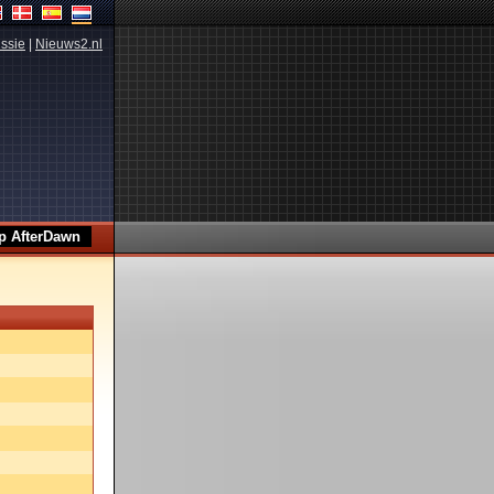
ssie
|
Nieuws2.nl