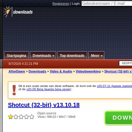
Registreren
|
Login:
Startpagina
Downloads
Top downloads
Meer
8/7/2026 4:21:21 PM
AfterDawn
>
Downloads
>
Video & Audio
>
Videobewerking
>
Shotcut (32-bit) v
Dit is een oude versie van deze software. Je kunt ook de
v20.07.11 (laatste stabiel
of de
v20.06 Beta (laatste beta versie)
.
Shotcut (32-bit) v13.10.18
Open source
DOW
Vista / Win10 / Win7 / Win8