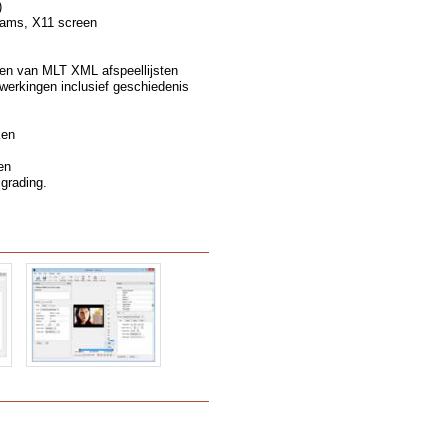
)
eams, X11 screen
en van MLT XML afspeellijsten
erkingen inclusief geschiedenis
ken
en
 grading.