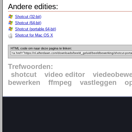
Andere edities:
Shotcut (32-bit)
Shotcut (64-bit)
Shotcut (portable 64-bit)
Shotcut for Mac OS X
HTML code om naar deze pagina te linken:
Trefwoorden:
shotcut
video editor
viedeobewe
bewerken
ffmpeg
vastleggen
o