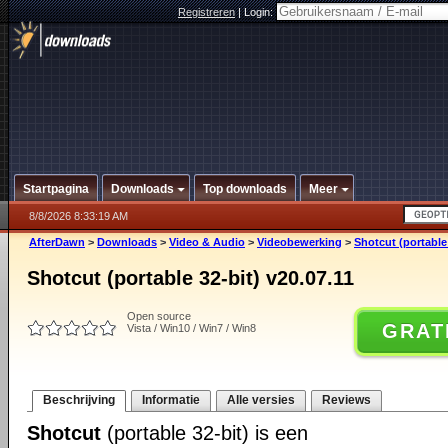
Registreren
|
Login:
Startpagina
Downloads
Top downloads
Meer
8/8/2026 8:33:19 AM
AfterDawn
>
Downloads
>
Video & Audio
>
Videobewerking
>
Shotcut (portable 
Shotcut (portable 32-bit) v20.07.11
Open source
GRAT
Vista / Win10 / Win7 / Win8
Beschrijving
Informatie
Alle versies
Reviews
Shotcut
(portable 32-bit) is een