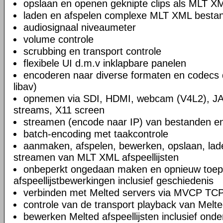
opslaan en openen geknipte clips als MLT X
laden en afspelen complexe MLT XML bestand
audiosignaal niveaumeter
volume controle
scrubbing en transport controle
flexibele UI d.m.v inklapbare panelen
encoderen naar diverse formaten en codecs 
libav)
opnemen via SDI, HDMI, webcam (V4L2), JA
streams, X11 screen
streamen (encode naar IP) van bestanden en
batch-encoding met taakcontrole
aanmaken, afspelen, bewerken, opslaan, lad
streamen van MLT XML afspeellijsten
onbeperkt ongedaan maken en opnieuw toep
afspeellijstbewerkingen inclusief geschiedenis
verbinden met Melted servers via MVCP TCP
controle van de transport playback van Melte
bewerken Melted afspeellijsten inclusief on