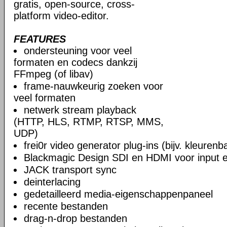
gratis, open-source, cross-
platform video-editor.
FEATURES
ondersteuning voor veel
formaten en codecs dankzij
FFmpeg (of libav)
frame-nauwkeurig zoeken voor
veel formaten
netwerk stream playback
(HTTP, HLS, RTMP, RTSP, MMS,
UDP)
frei0r video generator plug-ins (bijv. kleuren
Blackmagic Design SDI en HDMI voor input en
JACK transport sync
deinterlacing
gedetailleerd media-eigenschappenpaneel
recente bestanden
drag-n-drop bestanden