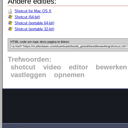
Andere edities:
Shotcut for Mac OS X
Shotcut (64-bit)
Shotcut (portable 64-bit)
Shotcut (portable 32-bit)
HTML code om naar deze pagina te linken:
Trefwoorden:
shotcut
video
editor
bewerken
vastleggen
opnemen