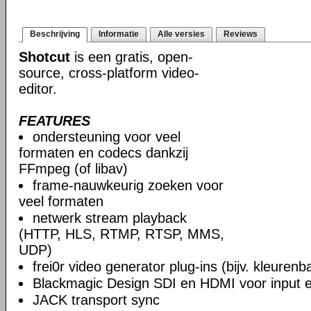
Beschrijving
Informatie
Alle versies
Reviews
Shotcut
is een gratis, open-
source, cross-platform video-
editor.
FEATURES
ondersteuning voor veel
formaten en codecs dankzij
FFmpeg (of libav)
frame-nauwkeurig zoeken voor
veel formaten
netwerk stream playback
(HTTP, HLS, RTMP, RTSP, MMS,
UDP)
frei0r video generator plug-ins (bijv. kleuren
Blackmagic Design SDI en HDMI voor input en
JACK transport sync