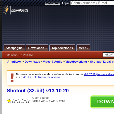
Registreren
|
Login:
Startpagina
Downloads
Top downloads
Meer
8/8/2026 8:17:13 AM
AfterDawn
>
Downloads
>
Video & Audio
>
Videobewerking
>
Shotcut (32-bit) v
Dit is een oude versie van deze software. Je kunt ook de
v20.07.11 (laatste stabiel
of de
v20.06 Beta (laatste beta versie)
.
Shotcut (32-bit) v13.10.20
Open source
DOW
Vista / Win10 / Win7 / Win8