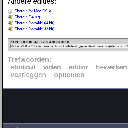
Andere edities:
Shotcut for Mac OS X
Shotcut (64-bit)
Shotcut (portable 64-bit)
Shotcut (portable 32-bit)
HTML code om naar deze pagina te linken:
Trefwoorden:
shotcut
video
editor
bewerken
vastleggen
opnemen