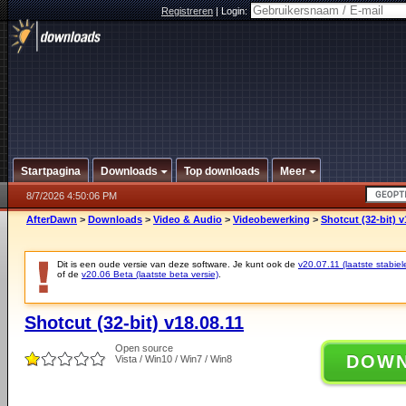
Registreren
|
Login:
Startpagina
Downloads
Top downloads
Meer
8/7/2026 4:50:06 PM
AfterDawn
>
Downloads
>
Video & Audio
>
Videobewerking
>
Shotcut (32-bit) v
Dit is een oude versie van deze software. Je kunt ook de
v20.07.11 (laatste stabiel
of de
v20.06 Beta (laatste beta versie)
.
Shotcut (32-bit) v18.08.11
Open source
DOW
Vista / Win10 / Win7 / Win8