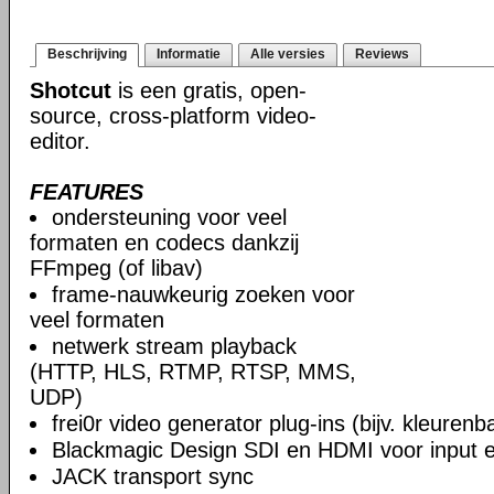
Beschrijving
Informatie
Alle versies
Reviews
Shotcut
is een gratis, open-
source, cross-platform video-
editor.
FEATURES
ondersteuning voor veel
formaten en codecs dankzij
FFmpeg (of libav)
frame-nauwkeurig zoeken voor
veel formaten
netwerk stream playback
(HTTP, HLS, RTMP, RTSP, MMS,
UDP)
frei0r video generator plug-ins (bijv. kleuren
Blackmagic Design SDI en HDMI voor input en
JACK transport sync