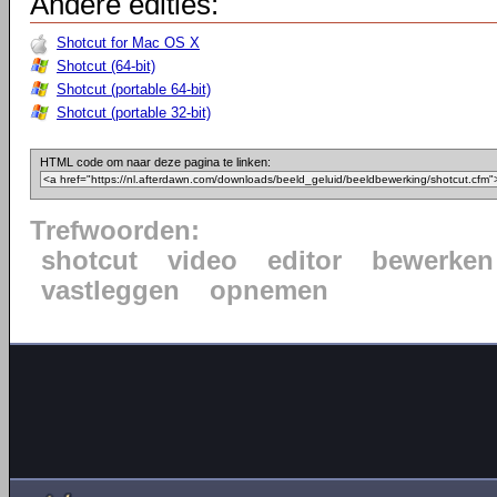
Andere edities:
Shotcut for Mac OS X
Shotcut (64-bit)
Shotcut (portable 64-bit)
Shotcut (portable 32-bit)
HTML code om naar deze pagina te linken:
Trefwoorden:
shotcut
video
editor
bewerken
vastleggen
opnemen