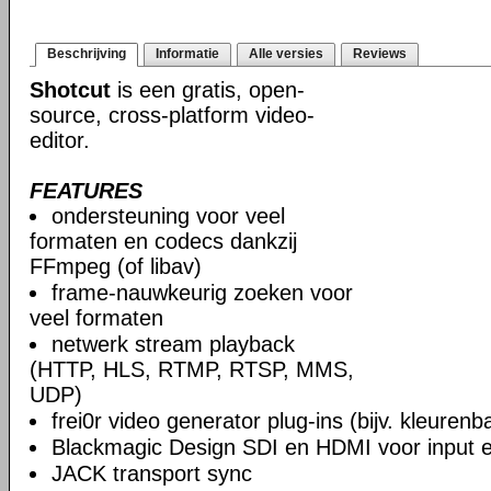
Beschrijving
Informatie
Alle versies
Reviews
Shotcut
is een gratis, open-
source, cross-platform video-
editor.
FEATURES
ondersteuning voor veel
formaten en codecs dankzij
FFmpeg (of libav)
frame-nauwkeurig zoeken voor
veel formaten
netwerk stream playback
(HTTP, HLS, RTMP, RTSP, MMS,
UDP)
frei0r video generator plug-ins (bijv. kleuren
Blackmagic Design SDI en HDMI voor input en
JACK transport sync