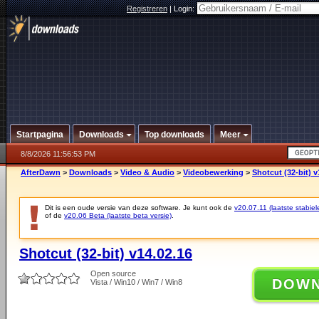
Registreren
|
Login:
Startpagina
Downloads
Top downloads
Meer
8/8/2026 11:56:53 PM
AfterDawn
>
Downloads
>
Video & Audio
>
Videobewerking
>
Shotcut (32-bit) v
Dit is een oude versie van deze software. Je kunt ook de
v20.07.11 (laatste stabiel
of de
v20.06 Beta (laatste beta versie)
.
Shotcut (32-bit) v14.02.16
Open source
DOW
Vista / Win10 / Win7 / Win8