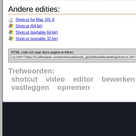
Andere edities:
Shotcut for Mac OS X
Shotcut (64-bit)
Shotcut (portable 64-bit)
Shotcut (portable 32-bit)
HTML code om naar deze pagina te linken:
Trefwoorden:
shotcut
video
editor
bewerken
vastleggen
opnemen