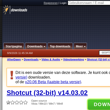
Registreren
|
Login:
Startpagina
Downloads
Top downloads
Meer
8/9/2026 11:45:34 AM
AfterDawn
>
Downloads
>
Video & Audio
>
Videobewerking
>
Shotcut (32-bit) v
Dit is een oude versie van deze software. Je kunt ook
versie)
downloaden.
of de
v20.06 Beta (laatste beta versie)
.
Shotcut (32-bit) v14.03.02
Open source
DOW
Vista / Win10 / Win7 / Win8