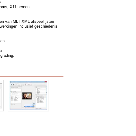
)
eams, X11 screen
en van MLT XML afspeellijsten
erkingen inclusief geschiedenis
ken
en
 grading.