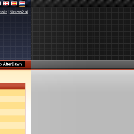
ssie
|
Nieuws2.nl