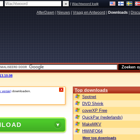
|
Wachtwoord kwijt
AfterDawn
|
Nieuws
|
Vraag en Antwoord
|
Downloads
|
Discu
13.10.08
Top downloads
X
e versie)
downloaden.
Spotnet
DVD Shrink
coverXP Free
QuickPar (nederlands)
NLOAD
MakeMKV
HWiNFO64
Meer top downloads