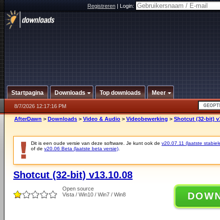
Registreren
|
Login:
Startpagina
Downloads
Top downloads
Meer
8/7/2026 12:17:16 PM
AfterDawn
>
Downloads
>
Video & Audio
>
Videobewerking
>
Shotcut (32-bit) v
Dit is een oude versie van deze software. Je kunt ook de
v20.07.11 (laatste stabiel
of de
v20.06 Beta (laatste beta versie)
.
Shotcut (32-bit) v13.10.08
Open source
DOW
Vista / Win10 / Win7 / Win8