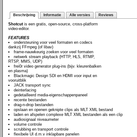
Beschrijving
Informatie
Alle versies
Reviews
Shotcut
is een gratis, open-source, cross-platform
video-editor.
FEATURES
ondersteuning voor veel formaten en codecs
dankzij FFmpeg (of libav)
frame-nauwkeurig zoeken voor veel formaten
netwerk stream playback (HTTP, HLS, RTMP,
RTSP, MMS, UDP)
frei0r video generator plug-ins (bijv. kleurenbalken
en plasma)
Blackmagic Design SDI en HDMI voor input en
vooruitblik
JACK transport sync
deinterlacing
gedetailleerd media-eigenschappenpaneel
recente bestanden
drag-n-drop bestanden
opslaan en openen geknipte clips als MLT XML bestand
laden en afspelen complexe MLT XML bestanden als een clip
audiosignaal niveaumeter
volume controle
scrubbing en transport controle
flexibele UI d.m.v inklapbare panelen