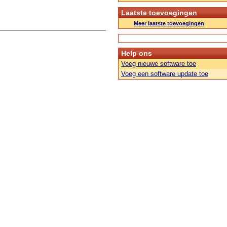
Laatste toevoegingen
Meer laatste toevoegingen
Help ons
Voeg nieuwe software toe
Voeg een software update toe