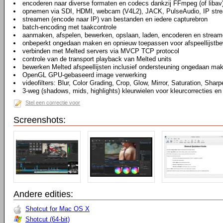
encoderen naar diverse formaten en codecs dankzij FFmpeg (of libav
opnemen via SDI, HDMI, webcam (V4L2), JACK, PulseAudio, IP str
streamen (encode naar IP) van bestanden en iedere capturebron
batch-encoding met taakcontrole
aanmaken, afspelen, bewerken, opslaan, laden, encoderen en stream
onbeperkt ongedaan maken en opnieuw toepassen voor afspeellijstbew
verbinden met Melted servers via MVCP TCP protocol
controle van de transport playback van Melted units
bewerken Melted afspeellijsten inclusief ondersteuning ongedaan ma
OpenGL GPU-gebaseerd image verwerking
videofilters: Blur, Color Grading, Crop, Glow, Mirror, Saturation, Sharp
3-weg (shadows, mids, highlights) kleurwielen voor kleurcorrecties en
Stel een correctie voor
Screenshots:
Andere edities:
Shotcut for Mac OS X
Shotcut (64-bit)