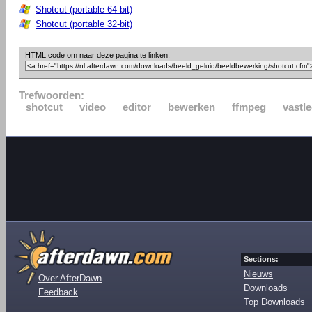
Shotcut (portable 64-bit)
Shotcut (portable 32-bit)
HTML code om naar deze pagina te linken:
Trefwoorden:
shotcut
video
editor
bewerken
ffmpeg
vastl
Sections:
Nieuws
Over AfterDawn
Downloads
Feedback
Top Downloads