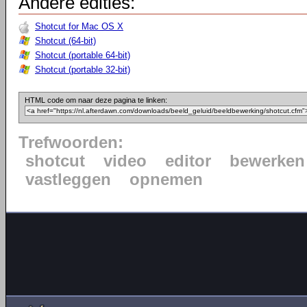
Andere edities:
Shotcut for Mac OS X
Shotcut (64-bit)
Shotcut (portable 64-bit)
Shotcut (portable 32-bit)
HTML code om naar deze pagina te linken:
Trefwoorden:
shotcut
video
editor
bewerken
vastleggen
opnemen