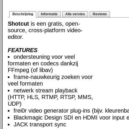
Beschrijving
Informatie
Alle versies
Reviews
Shotcut
is een gratis, open-
source, cross-platform video-
editor.
FEATURES
ondersteuning voor veel
formaten en codecs dankzij
FFmpeg (of libav)
frame-nauwkeurig zoeken voor
veel formaten
netwerk stream playback
(HTTP, HLS, RTMP, RTSP, MMS,
UDP)
frei0r video generator plug-ins (bijv. kleuren
Blackmagic Design SDI en HDMI voor input en
JACK transport sync