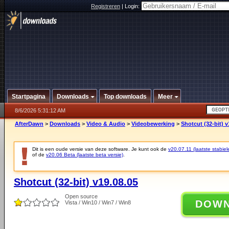
Registreren
|
Login:
Startpagina
Downloads
Top downloads
Meer
8/6/2026 5:31:12 AM
AfterDawn
>
Downloads
>
Video & Audio
>
Videobewerking
>
Shotcut (32-bit) v
Dit is een oude versie van deze software. Je kunt ook de
v20.07.11 (laatste stabiel
of de
v20.06 Beta (laatste beta versie)
.
Shotcut (32-bit) v19.08.05
Open source
DOW
Vista / Win10 / Win7 / Win8