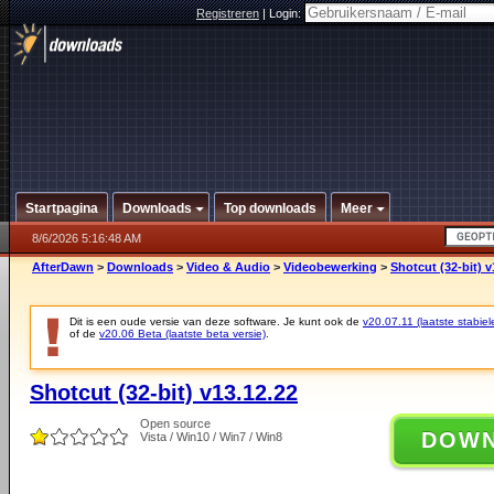
Registreren
|
Login:
Startpagina
Downloads
Top downloads
Meer
8/6/2026 5:16:48 AM
AfterDawn
>
Downloads
>
Video & Audio
>
Videobewerking
>
Shotcut (32-bit) v
Dit is een oude versie van deze software. Je kunt ook de
v20.07.11 (laatste stabiel
of de
v20.06 Beta (laatste beta versie)
.
Shotcut (32-bit) v13.12.22
Open source
DOW
Vista / Win10 / Win7 / Win8