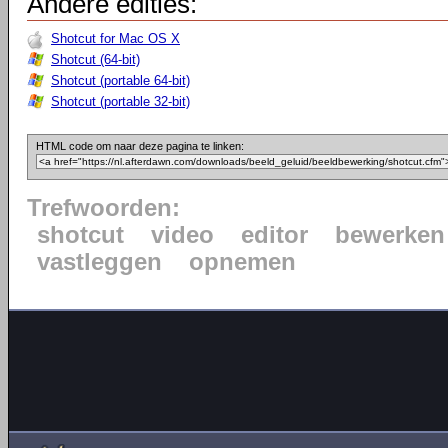
Andere edities:
Shotcut for Mac OS X
Shotcut (64-bit)
Shotcut (portable 64-bit)
Shotcut (portable 32-bit)
HTML code om naar deze pagina te linken:
Trefwoorden:
shotcut
video
editor
bewerken
vastleggen
opnemen