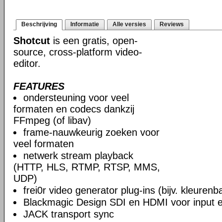
Beschrijving
Informatie
Alle versies
Reviews
Shotcut
is een gratis, open-
source, cross-platform video-
editor.
FEATURES
ondersteuning voor veel
formaten en codecs dankzij
FFmpeg (of libav)
frame-nauwkeurig zoeken voor
veel formaten
netwerk stream playback
(HTTP, HLS, RTMP, RTSP, MMS,
UDP)
frei0r video generator plug-ins (bijv. kleuren
Blackmagic Design SDI en HDMI voor input en
JACK transport sync