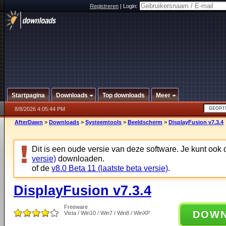
Registreren
|
Login:
Startpagina
Downloads
Top downloads
Meer
8/8/2026 4:05:44 PM
AfterDawn
>
Downloads
>
Systeemtools
>
Beeldscherm
>
DisplayFusion v7.3.4
Dit is een oude versie van deze software. Je kunt ook
versie)
downloaden.
of de
v8.0 Beta 11 (laatste beta versie)
.
DisplayFusion v7.3.4
Freeware
DOW
Vista / Win10 / Win7 / Win8 / WinXP