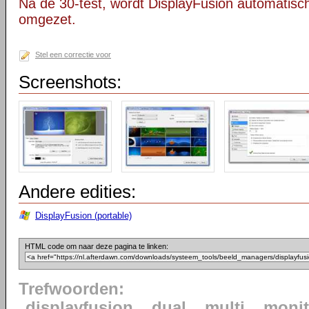
Na de 30-test, wordt DisplayFusion automatisch
omgezet.
Stel een correctie voor
Screenshots:
Andere edities:
DisplayFusion (portable)
HTML code om naar deze pagina te linken:
Trefwoorden:
displayfusion
dual
multi
monit