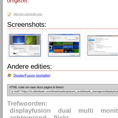
omgezet.
Stel een correctie voor
Screenshots:
Andere edities:
DisplayFusion (portable)
HTML code om naar deze pagina te linken:
Trefwoorden:
displayfusion
dual
multi
monit
achtergrond
flickr