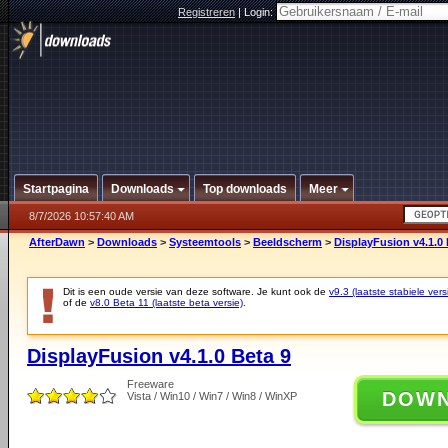
Registreren
|
Login:
Startpagina
Downloads
Top downloads
Meer
8/7/2026 10:57:40 AM
AfterDawn
>
Downloads
>
Systeemtools
>
Beeldscherm
>
DisplayFusion v4.1.0 
Dit is een oude versie van deze software. Je kunt ook de
v9.3 (laatste stabiele vers
of de
v8.0 Beta 11 (laatste beta versie)
.
DisplayFusion v4.1.0 Beta 9
Freeware
DOW
Vista / Win10 / Win7 / Win8 / WinXP