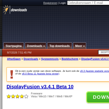
Registreren
|
Login:
Startpagina
Downloads
Top downloads
Meer
8/7/2026 7:51:45 PM
AfterDawn
>
Downloads
>
Systeemtools
>
Beeldscherm
>
DisplayFusion v3.4.1 
Dit is een oude versie van deze software. Je kunt ook de
v9.3 (laatste stabiele vers
of de
v8.0 Beta 11 (laatste beta versie)
.
DisplayFusion v3.4.1 Beta 10
Freeware
DOW
Vista / Win10 / Win7 / Win8 / WinXP