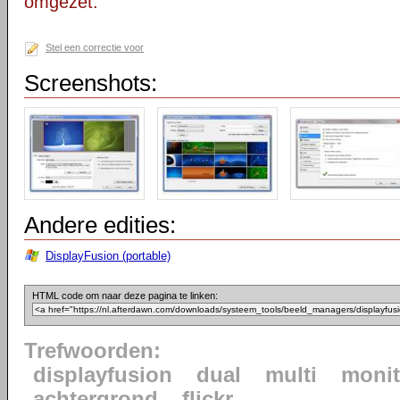
omgezet.
Stel een correctie voor
Screenshots:
Andere edities:
DisplayFusion (portable)
HTML code om naar deze pagina te linken:
Trefwoorden:
displayfusion
dual
multi
monit
achtergrond
flickr