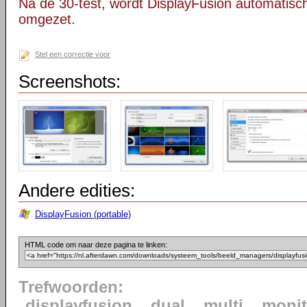
Na de 30-test, wordt DisplayFusion automatisch
omgezet.
Stel een correctie voor
Screenshots:
Andere edities:
DisplayFusion (portable)
HTML code om naar deze pagina te linken:
Trefwoorden:
displayfusion
dual
multi
monit