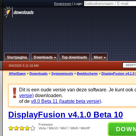
Registreren
|
Login:
Startpagina
Downloads
Top downloads
Meer
8/6/2026 5:11:16 AM
AfterDawn
>
Downloads
>
Systeemtools
>
Beeldscherm
>
DisplayFusion v4.1.0 
Dit is een oude versie van deze software. Je kunt ook
versie)
downloaden.
of de
v8.0 Beta 11 (laatste beta versie)
.
DisplayFusion v4.1.0 Beta 10
Freeware
DOW
Vista / Win10 / Win7 / Win8 / WinXP