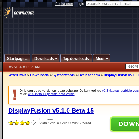
Registreren
|
Login:
Startpagina
Downloads
Top downloads
Meer
8/7/2026 8:18:29 AM
AfterDawn
>
Downloads
>
Systeemtools
>
Beeldscherm
>
DisplayFusion v5.1.0 
Dit is een oude versie van deze software. Je kunt ook de
v9.3 (laatste stabiele vers
of de
v8.0 Beta 11 (laatste beta versie)
.
DisplayFusion v5.1.0 Beta 15
Freeware
DOW
Vista / Win10 / Win7 / Win8 / WinXP