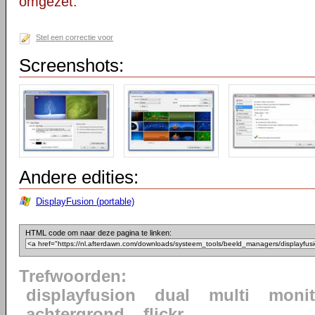
omgezet.
Stel een correctie voor
Screenshots:
Andere edities:
DisplayFusion (portable)
HTML code om naar deze pagina te linken:
Trefwoorden:
displayfusion
dual
multi
monit
achtergrond
flickr