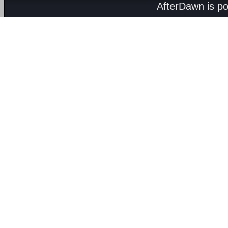
AfterDawn is p