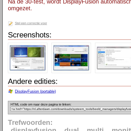
Na de 30-test, wordt DisplayFusion automatisch
omgezet.
Stel een correctie voor
Screenshots:
Andere edities:
DisplayFusion (portable)
HTML code om naar deze pagina te linken:
Trefwoorden:
displayfusion
dual
multi
monit