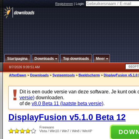
Registreren
|
Login:
Startpagina
Downloads
Top downloads
Meer
8/7/2026 9:09:51 AM
AfterDawn
>
Downloads
>
Systeemtools
>
Beeldscherm
>
DisplayFusion v5.1.0 
Dit is een oude versie van deze software. Je kunt ook
versie)
downloaden.
of de
v8.0 Beta 11 (laatste beta versie)
.
DisplayFusion v5.1.0 Beta 12
Freeware
DOW
Vista / Win10 / Win7 / Win8 / WinXP