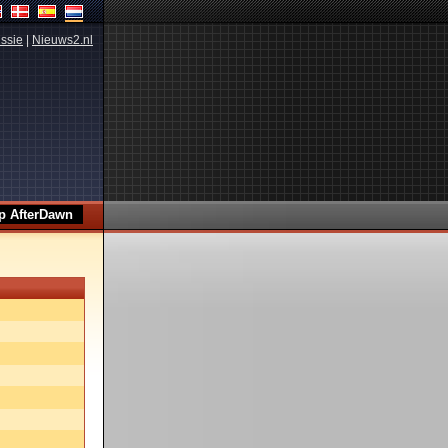
ssie
|
Nieuws2.nl