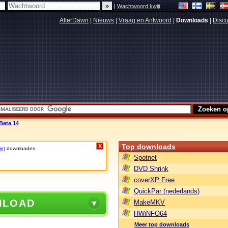
|
Wachtwoord kwijt
AfterDawn
|
Nieuws
|
Vraag en Antwoord
|
Downloads
|
Discu
Beta 14
Top downloads
X
ie)
downloaden.
Spotnet
DVD Shrink
coverXP Free
QuickPar (nederlands)
NLOAD
MakeMKV
HWiNFO64
Meer top downloads