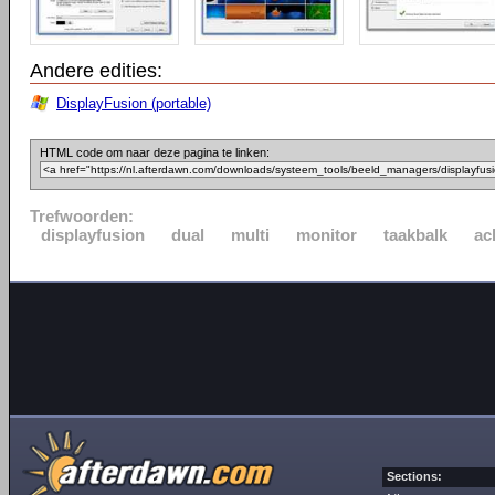
Andere edities:
DisplayFusion (portable)
HTML code om naar deze pagina te linken:
Trefwoorden:
displayfusion
dual
multi
monitor
taakbalk
ac
Sections: