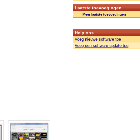
Laatste toevoegingen
Meer laatste toevoegingen
Help ons
Voeg nieuwe software toe
Voeg een software update toe