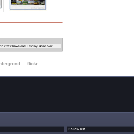
htergrond
flickr
Follow us: