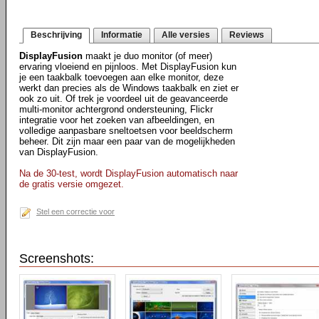
Beschrijving
Informatie
Alle versies
Reviews
DisplayFusion
maakt je duo monitor (of meer)
ervaring vloeiend en pijnloos. Met DisplayFusion kun
je een taakbalk toevoegen aan elke monitor, deze
werkt dan precies als de Windows taakbalk en ziet er
ook zo uit. Of trek je voordeel uit de geavanceerde
multi-monitor achtergrond ondersteuning, Flickr
integratie voor het zoeken van afbeeldingen, en
volledige aanpasbare sneltoetsen voor beeldscherm
beheer. Dit zijn maar een paar van de mogelijkheden
van DisplayFusion.
Na de 30-test, wordt DisplayFusion automatisch naar
de gratis versie omgezet.
Stel een correctie voor
Screenshots: