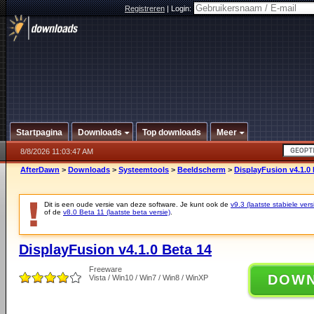
Registreren
|
Login:
Startpagina
Downloads
Top downloads
Meer
8/8/2026 11:03:47 AM
AfterDawn
>
Downloads
>
Systeemtools
>
Beeldscherm
>
DisplayFusion v4.1.0 
Dit is een oude versie van deze software. Je kunt ook de
v9.3 (laatste stabiele vers
of de
v8.0 Beta 11 (laatste beta versie)
.
DisplayFusion v4.1.0 Beta 14
Freeware
DOW
Vista / Win10 / Win7 / Win8 / WinXP