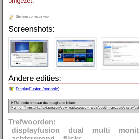
omgezet.
Stel een correctie voor
Screenshots:
Andere edities:
DisplayFusion (portable)
HTML code om naar deze pagina te linken:
Trefwoorden:
displayfusion
dual
multi
monit
achtergrond
flickr