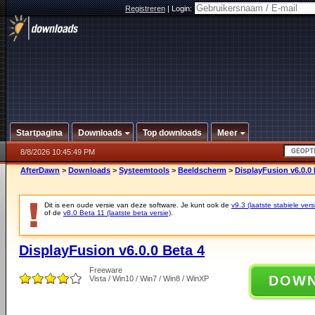
Registreren
|
Login:
Startpagina
Downloads
Top downloads
Meer
8/8/2026 10:45:49 PM
AfterDawn
>
Downloads
>
Systeemtools
>
Beeldscherm
>
DisplayFusion v6.0.0 
Dit is een oude versie van deze software. Je kunt ook de
v9.3 (laatste stabiele vers
of de
v8.0 Beta 11 (laatste beta versie)
.
DisplayFusion v6.0.0 Beta 4
Freeware
DOW
Vista / Win10 / Win7 / Win8 / WinXP