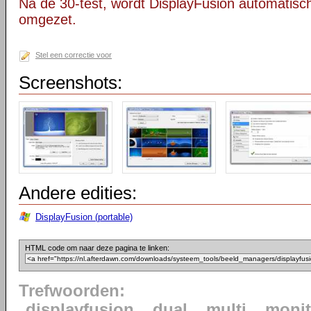
Na de 30-test, wordt DisplayFusion automatisch
omgezet.
Stel een correctie voor
Screenshots:
Andere edities:
DisplayFusion (portable)
HTML code om naar deze pagina te linken:
Trefwoorden:
displayfusion
dual
multi
monit