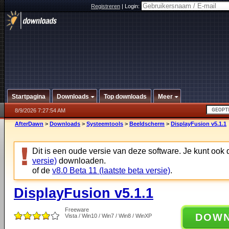
Registreren
|
Login:
Startpagina
Downloads
Top downloads
Meer
8/9/2026 7:27:54 AM
AfterDawn
>
Downloads
>
Systeemtools
>
Beeldscherm
>
DisplayFusion v5.1.1
Dit is een oude versie van deze software. Je kunt ook
versie)
downloaden.
of de
v8.0 Beta 11 (laatste beta versie)
.
DisplayFusion v5.1.1
Freeware
DOW
Vista / Win10 / Win7 / Win8 / WinXP